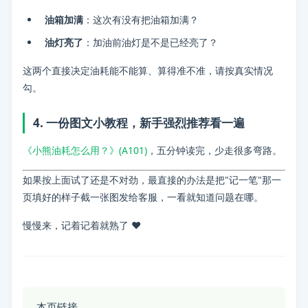
油箱加满
：这次有没有把油箱加满？
油灯亮了
：加油前油灯是不是已经亮了？
这两个直接决定油耗能不能算、算得准不准，请按真实情况
勾。
4. 一份图文小教程，新手强烈推荐看一遍
《小熊油耗怎么用？》(A101)
，五分钟读完，少走很多弯路。
如果按上面试了还是不对劲，最直接的办法是把"记一笔"那一
页填好的样子截一张图发给客服，一看就知道问题在哪。
慢慢来，记着记着就熟了 ❤️
本页链接