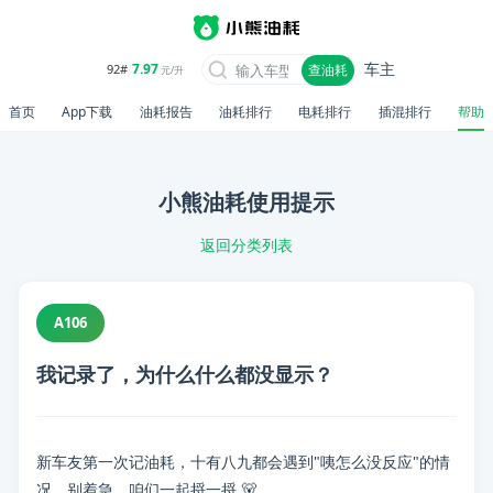
车主
7.97
92#
查油耗
元/升
首页
App下载
油耗报告
油耗排行
电耗排行
插混排行
帮助
小熊油耗使用提示
返回分类列表
A106
我记录了，为什么什么都没显示？
新车友第一次记油耗，十有八九都会遇到"咦怎么没反应"的情
📋 内容摘要
况，别着急，咱们一起捋一捋 🐻