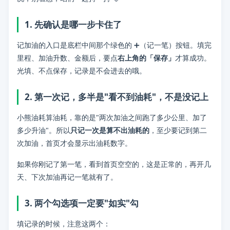
问题：
我记录了，为什么什么都没显示？
1. 先确认是哪一步卡住了
分类：
常见问题
记加油的入口是底栏中间那个绿色的 ➕（记一笔）按钮。填完
里程、加油升数、金额后，要点
右上角的「保存」
才算成功。
标签：
小熊油耗使用提示, 常见问题解答
光填、不点保存，记录是不会进去的哦。
2. 第一次记，多半是"看不到油耗"，不是没记上
小熊油耗算油耗，靠的是"两次加油之间跑了多少公里、加了
多少升油"。所以
只记一次是算不出油耗的
，至少要记到第二
次加油，首页才会显示出油耗数字。
如果你刚记了第一笔，看到首页空空的，这是正常的，再开几
天、下次加油再记一笔就有了。
3. 两个勾选项一定要"如实"勾
填记录的时候，注意这两个：