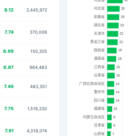
8.12
2,445,972
7.74
370,008
8.99
150,205
6.87
964,483
7.49
483,351
7.75
1,518,230
7.91
4,018,074