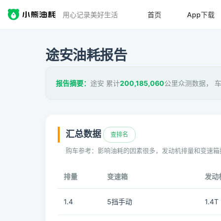
用心记录美好生活
首页
App下载
途安油耗报告
报告摘要：
途安 累计
200,185,060
公里众测数据， 
汇总数据
查排名
购车参考：影响油耗的因素很多，发动机排量和变速箱
排量
变速箱
发动
1.4
5挡手动
1.4T