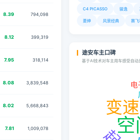
C4 PICASSO
骏逸
8.39
794,098
菱绅
风景经典
赛飞
8.12
399,319
途安车主口碑
7.95
318,114
基于AI技术对车主用车感受自
8.08
3,839,548
8.02
5,668,843
7.81
1,009,078