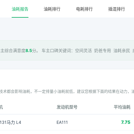
油耗报告
油耗排行
电耗排行
插混排行
车主综合满意度
8.5
分。 车主口碑关键词：空间灵活 奶爸专用 油耗亲民 底
技术都会影响油耗，不一定排量小油耗就低，建议您根据下面的结果在动力，
机
发动机型号
平均油耗
7.75
 131马力 L4
EA111