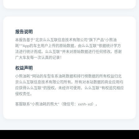
报告说明
本报告基于"北京么么互联信息技术有限公司"旗下产品"小熊油
耗"™App的车主用户上传的原始数据，由么么互联™依据统计学方
法进行统计而成。么么互联™并未对原始数据进行任何修改。感谢
广大车友每一次认真的记录！
权益声明
小熊油耗™网站的车型车系油耗数据和排行榜数据的所有权益归北
京么么互联信息技术有限公司所有。所有对本站数据的商业应用均
应获得么么互联™的授权。未经许可使用，么么互联™有权追究相应
侵权责任。
客服联系"小熊油耗的熊大"（微信号：xxnh-xd）。