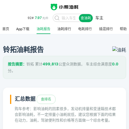
车主
7.97
92#
查油耗
元/升
首页
App下载
油耗报告
油耗排行
电耗排行
插混排行
帮助
铃拓油耗报告
报告摘要：
铃拓 累计
499,813
公里众测数据， 车主综合满意度
0.0
分。
汇总数据
查排名
购车参考：影响油耗的因素很多，发动机排量和变速箱技术都
会影响油耗，不一定排量小油耗就低，建议您根据下面的结果
在动力，油耗，驾驶便利性和价格等方面做一个综合考量。