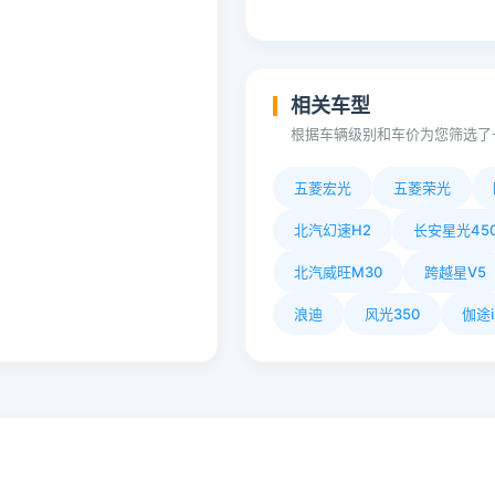
相关车型
根据车辆级别和车价为您筛选了
五菱宏光
五菱荣光
北汽幻速H2
长安星光450
北汽威旺M30
跨越星V5
浪迪
风光350
伽途i