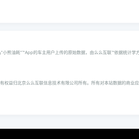
"小熊油耗"™App的车主用户上传的原始数据，由么么互联™依据统计
所有权益归北京么么互联信息技术有限公司所有。所有对本站数据的商业应