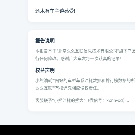
还木有车主谈感受!
报告说明
本报告基于"北京么么互联信息技术有限公司"旗下产品
行任何修改。感谢广大车友每一次认真的记录！
权益声明
小熊油耗™网站的车型车系油耗数据和排行榜数据的
么么互联™有权追究相应侵权责任。
客服联系"小熊油耗的熊大"（微信号：xxnh-xd）。