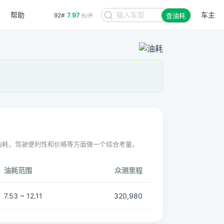
帮助
车主
7.97
92#
查油耗
元/升
油耗，驾驶便利性和价格等方面做一个综合考量。
油耗范围
众测里程
7.53 ~ 12.11
320,980