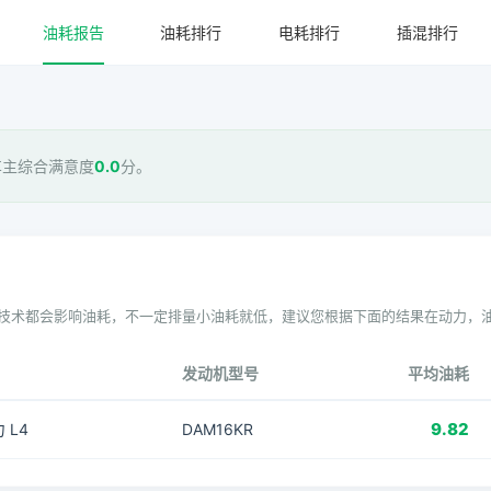
油耗报告
油耗排行
电耗排行
插混排行
车主综合满意度
0.0
分。
技术都会影响油耗，不一定排量小油耗就低，建议您根据下面的结果在动力，
发动机型号
平均油耗
9.82
力 L4
DAM16KR