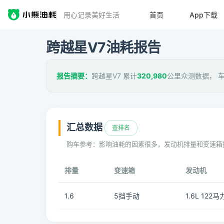
用心记录美好生活
首页
App下载
跨越星V7油耗报告
报告摘要：
跨越星V7 累计
320,980
公里众测数据， 
汇总数据
查排名
购车参考：影响油耗的因素很多，发动机排量和变速箱
排量
变速箱
发动机
1.6
5挡手动
1.6L 122马