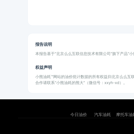
报告说明
本报告基于"北京么么互联信息技术有限公司"旗下产品"
权益声明
小熊油耗™网站的油价统计数据的所有权益归北京么么互
合作请联系"小熊油耗的熊大"（微信号：xxyh-xd）。
今日油价
汽车油耗
摩托车油