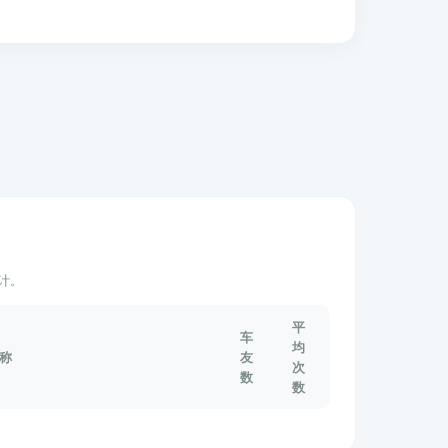
计。
平
车
均
称
友
次
数
数