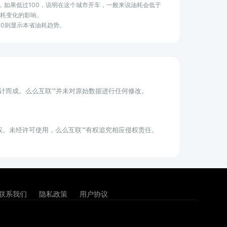
水平，如果低过100，说明在这个城市开车，一般来说油耗会低于
耗变化的影响。
100则显示本省油耗趋势。
统计而成。么么互联™并未对原始数据进行任何修改。
权。未经许可使用，么么互联™有权追究相应侵权责任。
联系我们
隐私政策
用户协议