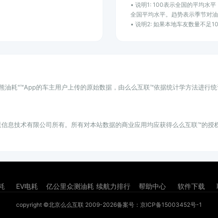
• 说明1: 100表示全国的平均
全国平均水平。趋势表示季节对油
• 说明2: 如果本地车友数量不足
小熊油耗"™App的车主用户上传的原始数据，由么么互联™依据统计学方法进行
联信息技术有限公司所有。所有对本站数据的商业应用均应获得么么互联™的授
耗
EV电耗
亿公里众测油耗
续航力排行
帮助中心
软件下载
copyright ©北京么么互联 2009-2026
备案号：京ICP备15003452号-1