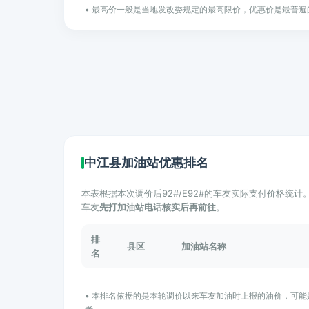
• 最高价一般是当地发改委规定的最高限价，优惠价是最普遍
中江县加油站优惠排名
本表根据本次调价后92#/E92#的车友实际支付价格统
车友
先打加油站电话核实后再前往
。
排
县区
加油站名称
名
• 本排名依据的是本轮调价以来车友加油时上报的油价，可