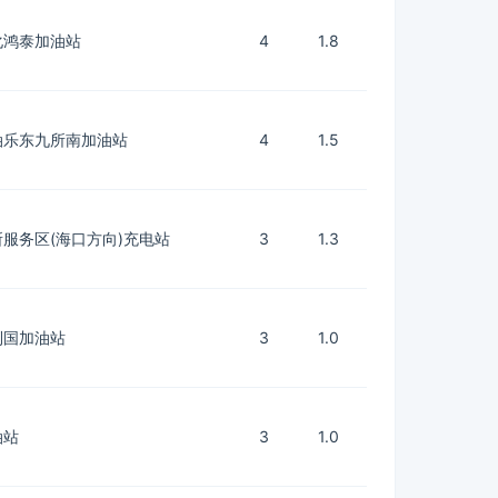
化鸿泰加油站
4
1.8
油乐东九所南加油站
4
1.5
所服务区(海口方向)充电站
3
1.3
利国加油站
3
1.0
油站
3
1.0