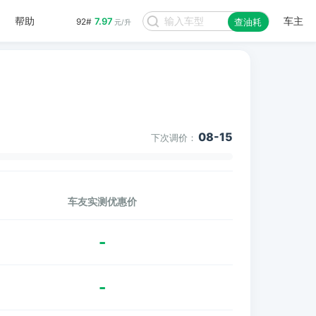
帮助
车主
7.97
92#
查油耗
元/升
08-15
下次调价：
车友实测优惠价
-
-