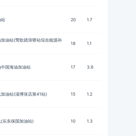
油站
20
1.7
油加油站(莺歌踏浪驿站综合能源补
18
1.1
油中国海油加油站
17
3.6
加油站(淄博张店第41站)
15
1.2
(乐东保国加油站)
10
1.3