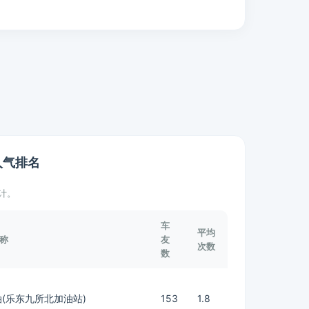
人气排名
计。
车
平均
称
友
次数
数
(乐东九所北加油站)
153
1.8