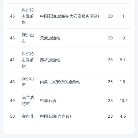
科尔沁
45
右翼前
中国石油加油站(大石寨服务区站)
30
1.1
旗
阿尔山
46
天赋加油站
30
1.0
市
科尔沁
47
右翼前
西桥加油站
28
6.1
旗
阿尔山
48
内蒙古兴安伊尔施西站
25
1.6
市
乌兰浩
49
中海石油
23
13.7
特市
50
突泉县
中国石油(六户镇)
23
4.5