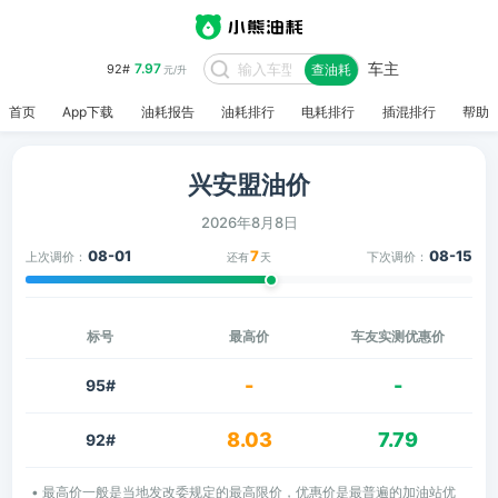
车主
7.97
92#
查油耗
元/升
首页
App下载
油耗报告
油耗排行
电耗排行
插混排行
帮助
兴安盟油价
2026年8月8日
08-01
7
08-15
上次调价：
下次调价：
还有
天
标号
最高价
车友实测优惠价
-
-
95#
8.03
7.79
92#
• 最高价一般是当地发改委规定的最高限价，优惠价是最普遍的加油站优