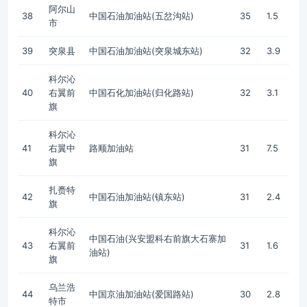
阿尔山
38
中国石油加油站(五岔沟站)
35
1.5
市
39
突泉县
中国石油加油站(突泉城东站)
32
3.9
科尔沁
40
右翼前
中国石化加油站(归化路站)
32
3.1
旗
科尔沁
41
右翼中
路顺加油站
31
7.5
旗
扎赉特
42
中国石油加油站(镇东站)
31
2.4
旗
科尔沁
中国石油(兴安盟科右前旗大石寨加
43
右翼前
31
1.6
油站)
旗
乌兰浩
44
中国京油加油站(爱国路站)
30
2.8
特市