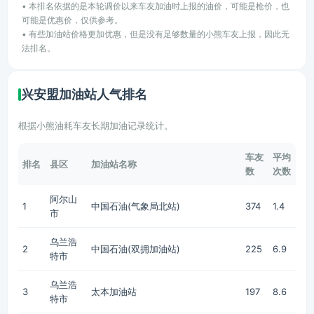
• 本排名依据的是本轮调价以来车友加油时上报的油价，可能是枪价，也
可能是优惠价，仅供参考。
• 有些加油站价格更加优惠，但是没有足够数量的小熊车友上报，因此无
法排名。
兴安盟加油站人气排名
根据小熊油耗车友长期加油记录统计。
车友
平均
排名
县区
加油站名称
数
次数
阿尔山
1
中国石油(气象局北站)
374
1.4
市
乌兰浩
2
中国石油(双拥加油站)
225
6.9
特市
乌兰浩
3
太本加油站
197
8.6
特市