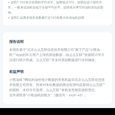
• 说明1: 100表示全国的平均水平，如果低过100，说明在这个城市开
车，一般来说油耗会低于全国平均水平。趋势表示季节对油耗变化的影
响。
• 说明2: 如果本地车友数量不足100则显示本省油耗趋势。
报告说明
本报告基于"北京么么互联信息技术有限公司"旗下产品"小熊油
耗"™App的车主用户上传的原始数据，由么么互联™依据统计学方
法进行统计而成。么么互联™并未对原始数据进行任何修改。
权益声明
小熊油耗™网站的油价统计数据的所有权益归北京么么互联信息技
术有限公司所有。所有对本站数据的商业应用均应获得么么互联™
的授权。未经许可使用，么么互联™有权追究相应侵权责任。
合作请联系"小熊油耗的熊大"（微信号：xxyh-xd）。