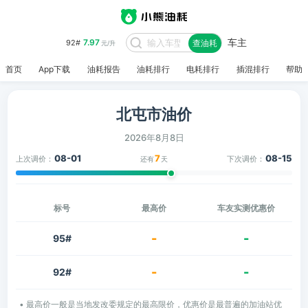
车主
7.97
92#
查油耗
元/升
首页
App下载
油耗报告
油耗排行
电耗排行
插混排行
帮助
北屯市油价
2026年8月8日
08-01
7
08-15
上次调价：
下次调价：
还有
天
标号
最高价
车友实测优惠价
-
-
95#
-
-
92#
• 最高价一般是当地发改委规定的最高限价，优惠价是最普遍的加油站优