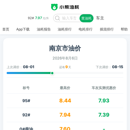
车主
7.97
92#
查油耗
元/升
首页
App下载
油耗报告
油耗排行
电耗排行
插混排行
帮助
南京市油价
2026年8月6日
08-01
9
08-15
上次调价：
下次调价：
还有
天
标号
最高价
车友实测优惠价
8.44
7.93
95#
7.94
7.39
92#
7.60
-
0#柴油