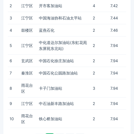
2
江宁区
开市客加油站
4
7.42
3
江宁区
中国海油协和石油太平站
2
7.44
4
鼓楼区
蓝燕石化
2
7.46
中化道达尔加油站(东虹花苑
5
江宁区
2
7.94
东屏苑东北站)
6
玄武区
中国石化徐庄加油站
2
7.94
7
秦淮区
中国石化公园路加油站
2
7.94
雨花台
8
卡子门加油站
3
7.94
区
9
江宁区
中石油新丰路加油站
2
7.94
雨花台
10
铁心桥加油站
2
7.94
区