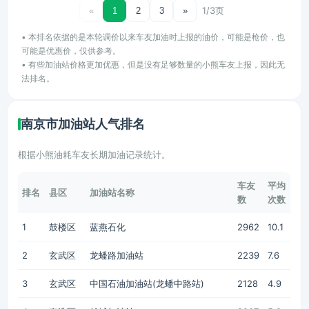
1/3页
«
1
2
3
»
• 本排名依据的是本轮调价以来车友加油时上报的油价，可能是枪价，也
可能是优惠价，仅供参考。
• 有些加油站价格更加优惠，但是没有足够数量的小熊车友上报，因此无
法排名。
南京市加油站人气排名
根据小熊油耗车友长期加油记录统计。
车友
平均
排名
县区
加油站名称
数
次数
1
鼓楼区
蓝燕石化
2962
10.1
2
玄武区
龙蟠路加油站
2239
7.6
3
玄武区
中国石油加油站(龙蟠中路站)
2128
4.9