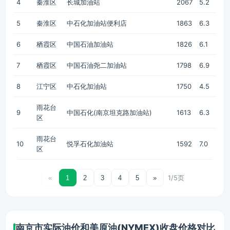
4
秦淮区
长城加油站
2067
5.2
5
秦淮区
中石化加油站便利店
1863
6.3
6
栖霞区
中国石油加油站
1826
6.1
7
栖霞区
中国石油尧二加油站
1798
6.9
8
江宁区
中石化加油站
1750
4.5
雨花台
9
中国石化(南京坦克路加油站)
1613
6.3
区
雨花台
10
悦孚石化加油站
1592
7.0
区
1/5页
«
1
2
3
4
5
»
南京市实际油价和美原油(NYMEX)收盘价格对比