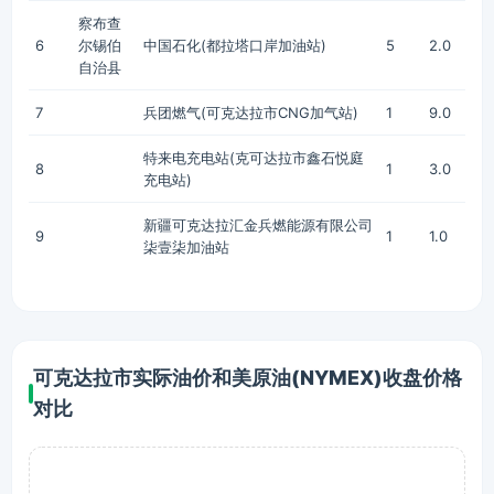
察布查
6
尔锡伯
中国石化(都拉塔口岸加油站)
5
2.0
自治县
7
兵团燃气(可克达拉市CNG加气站)
1
9.0
特来电充电站(克可达拉市鑫石悦庭
8
1
3.0
充电站)
新疆可克达拉汇金兵燃能源有限公司
9
1
1.0
柒壹柒加油站
可克达拉市实际油价和美原油(NYMEX)收盘价格
对比