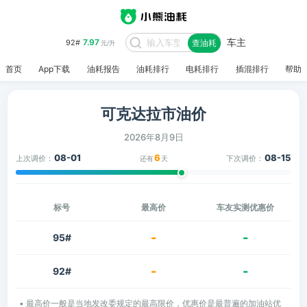
车主
7.97
92#
查油耗
元/升
首页
App下载
油耗报告
油耗排行
电耗排行
插混排行
帮助
可克达拉市油价
2026年8月9日
08-01
6
08-15
上次调价：
下次调价：
还有
天
标号
最高价
车友实测优惠价
-
-
95#
-
-
92#
• 最高价一般是当地发改委规定的最高限价，优惠价是最普遍的加油站优