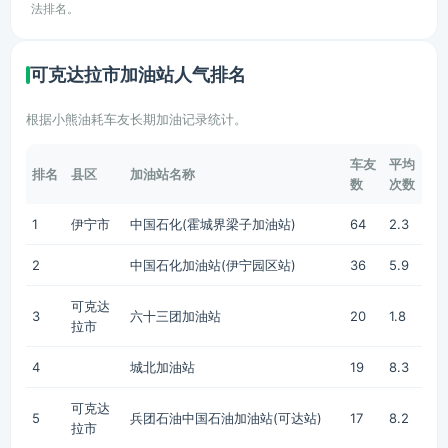
法排名。
可克达拉市加油站人气排名
根据小熊油耗车友长期加油记录统计。
车友
平均
排名
县区
加油站名称
数
次数
1
伊宁市
中国石化(霍城界梁子加油站)
64
2.3
2
中国石化加油站(伊宁园区站)
36
5.9
可克达
3
六十三团加油站
20
1.8
拉市
4
城北加油站
19
8.3
可克达
5
兵团石油中国石油加油站(可达站)
17
8.2
拉市