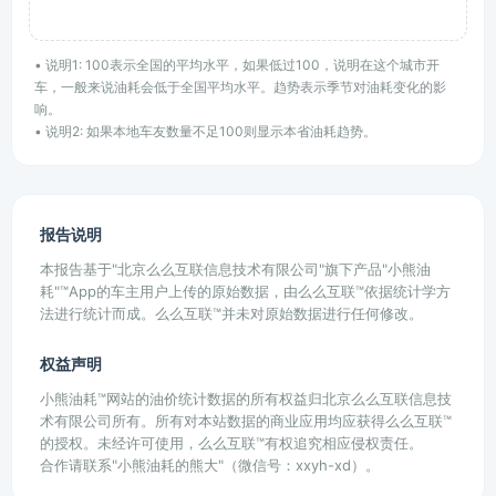
• 说明1: 100表示全国的平均水平，如果低过100，说明在这个城市开
车，一般来说油耗会低于全国平均水平。趋势表示季节对油耗变化的影
响。
• 说明2: 如果本地车友数量不足100则显示本省油耗趋势。
报告说明
本报告基于"北京么么互联信息技术有限公司"旗下产品"小熊油
耗"™App的车主用户上传的原始数据，由么么互联™依据统计学方
法进行统计而成。么么互联™并未对原始数据进行任何修改。
权益声明
小熊油耗™网站的油价统计数据的所有权益归北京么么互联信息技
术有限公司所有。所有对本站数据的商业应用均应获得么么互联™
的授权。未经许可使用，么么互联™有权追究相应侵权责任。
合作请联系"小熊油耗的熊大"（微信号：xxyh-xd）。