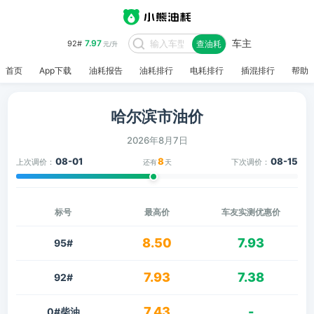
车主
7.97
92#
查油耗
元/升
首页
App下载
油耗报告
油耗排行
电耗排行
插混排行
帮助
哈尔滨市油价
2026年8月7日
08-01
8
08-15
上次调价：
下次调价：
还有
天
标号
最高价
车友实测优惠价
8.50
7.93
95#
7.93
7.38
92#
7.43
-
0#柴油