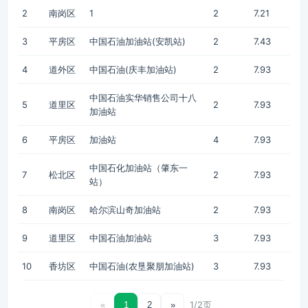
2
南岗区
1
2
7.21
3
平房区
中国石油加油站(安凯站)
2
7.43
4
道外区
中国石油(庆丰加油站)
2
7.93
中国石油实华销售公司十八
5
道里区
2
7.93
加油站
6
平房区
加油站
4
7.93
中国石化加油站（肇东一
7
松北区
2
7.93
站）
8
南岗区
哈尔滨山奇加油站
2
7.93
9
道里区
中国石油加油站
3
7.93
10
香坊区
中国石油(农垦聚朋加油站)
3
7.93
1/2页
«
1
2
»