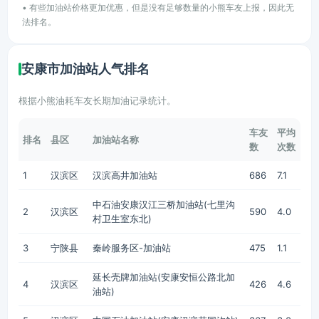
• 有些加油站价格更加优惠，但是没有足够数量的小熊车友上报，因此无
法排名。
安康市加油站人气排名
根据小熊油耗车友长期加油记录统计。
车友
平均
排名
县区
加油站名称
数
次数
1
汉滨区
汉滨高井加油站
686
7.1
中石油安康汉江三桥加油站(七里沟
2
汉滨区
590
4.0
村卫生室东北)
3
宁陕县
秦岭服务区-加油站
475
1.1
延长壳牌加油站(安康安恒公路北加
4
汉滨区
426
4.6
油站)