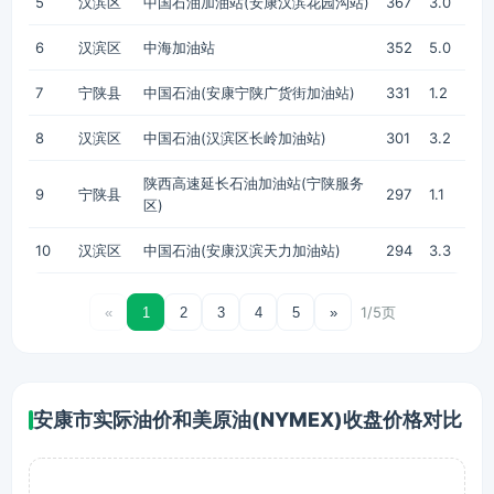
5
汉滨区
中国石油加油站(安康汉滨花园沟站)
367
3.0
6
汉滨区
中海加油站
352
5.0
7
宁陕县
中国石油(安康宁陕广货街加油站)
331
1.2
8
汉滨区
中国石油(汉滨区长岭加油站)
301
3.2
陕西高速延长石油加油站(宁陕服务
9
宁陕县
297
1.1
区)
10
汉滨区
中国石油(安康汉滨天力加油站)
294
3.3
1/5页
«
1
2
3
4
5
»
安康市实际油价和美原油(NYMEX)收盘价格对比