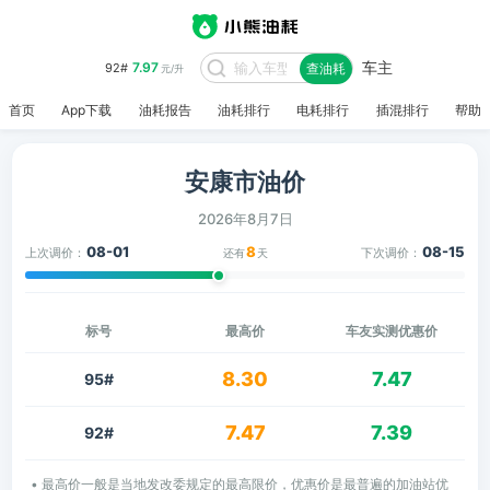
车主
7.97
92#
查油耗
元/升
首页
App下载
油耗报告
油耗排行
电耗排行
插混排行
帮助
安康市油价
2026年8月7日
08-01
8
08-15
上次调价：
下次调价：
还有
天
标号
最高价
车友实测优惠价
8.30
7.47
95#
7.47
7.39
92#
• 最高价一般是当地发改委规定的最高限价，优惠价是最普遍的加油站优