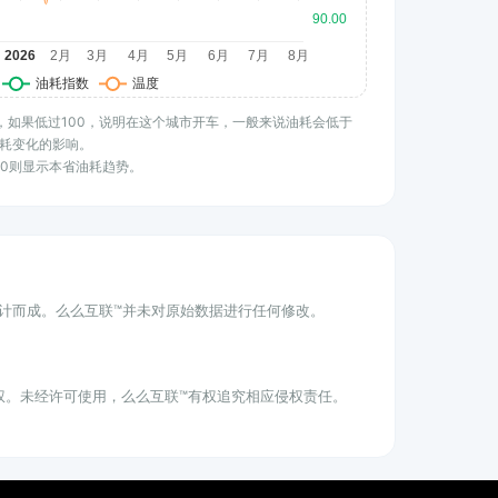
水平，如果低过100，说明在这个城市开车，一般来说油耗会低于
耗变化的影响。
100则显示本省油耗趋势。
统计而成。么么互联™并未对原始数据进行任何修改。
权。未经许可使用，么么互联™有权追究相应侵权责任。