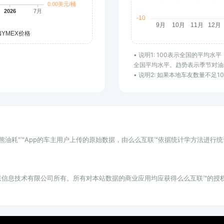
• 说明1: 100表示全国的平均
全国平均水平。趋势表示季节对油
• 说明2: 如果本地车友数量不足
小熊油耗"™App的车主用户上传的原始数据，由么么互联™依据统计学方法进行
联信息技术有限公司所有。所有对本站数据的商业应用均应获得么么互联™的授