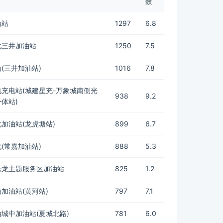
数
油站
1297
6.8
化三井加油站
1250
7.5
(三井加油站)
1016
7.8
充电站(城建星充-万象城南侧光
938
9.2
体站)
加油站(龙虎塘站)
899
6.7
(常嘉加油站)
888
5.3
恐龙主题服务区加油站
825
1.2
加油站(黄河站)
797
7.1
城中加油站(夏城北路)
781
6.0