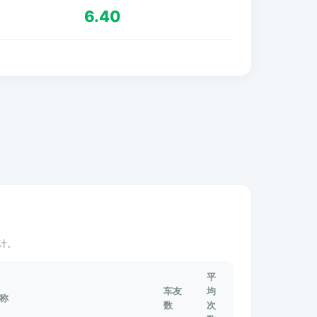
6.40
计。
平
车友
均
称
数
次