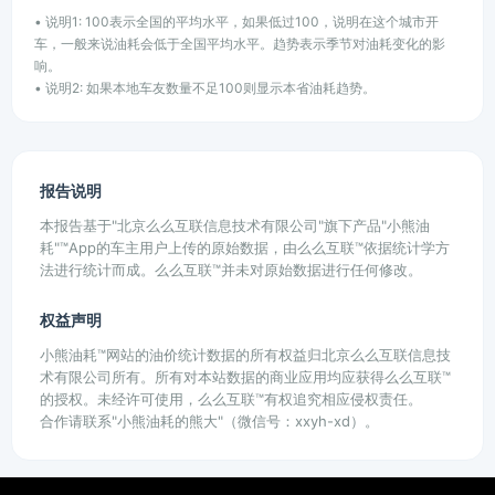
• 说明1: 100表示全国的平均水平，如果低过100，说明在这个城市开
车，一般来说油耗会低于全国平均水平。趋势表示季节对油耗变化的影
响。
• 说明2: 如果本地车友数量不足100则显示本省油耗趋势。
报告说明
本报告基于"北京么么互联信息技术有限公司"旗下产品"小熊油
耗"™App的车主用户上传的原始数据，由么么互联™依据统计学方
法进行统计而成。么么互联™并未对原始数据进行任何修改。
权益声明
小熊油耗™网站的油价统计数据的所有权益归北京么么互联信息技
术有限公司所有。所有对本站数据的商业应用均应获得么么互联™
的授权。未经许可使用，么么互联™有权追究相应侵权责任。
合作请联系"小熊油耗的熊大"（微信号：xxyh-xd）。