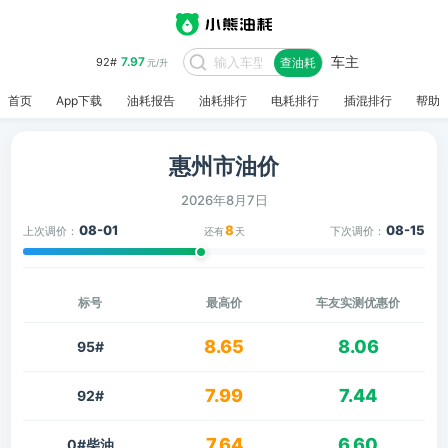
车主
7.97
92#
查油耗
元/升
首页
App下载
油耗报告
油耗排行
电耗排行
插混排行
帮助
惠州市油价
2026年8月7日
08-01
8
08-15
上次调价：
下次调价：
还有
天
标号
最高价
车友实测优惠价
8.65
8.06
95#
7.99
7.44
92#
7.64
6.60
0#柴油