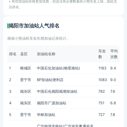
• 有些加油站价格更加优惠，但是没有足够数量的小熊车友上报，因此无
法排名。
揭阳市加油站人气排名
根据小熊油耗车友长期加油记录统计。
车友
平均
排名
县区
加油站名称
数
次数
1
榕城区
中国石化加油站(榕星南站)
1183
9.4
2
普宁市
BP加油站便利店
1083
9.0
3
揭东区
中国石化揭阳揭潮加油站
782
7.6
4
揭东区
揭阳市广源加油站
751
6.8
5
普宁市
华林加油站
727
7.8
广汽能源充电站(广汽埃安粤通超充