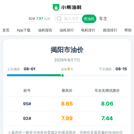
车主
7.97
92#
查油耗
元/升
首页
App下载
油耗报告
油耗排行
电耗排行
插混排行
帮助
揭阳市油价
2026年8月7日
08-01
8
08-15
上次调价：
下次调价：
还有
天
标号
最高价
车友实测优惠价
8.65
8.06
95#
7.99
7.44
92#
• 最高价一般是当地发改委规定的最高限价，优惠价是最普遍的加油站优