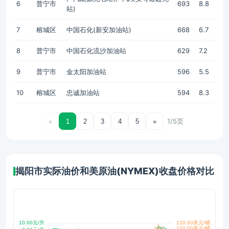
6
普宁市
693
8.8
站)
7
榕城区
中国石化(新安加油站)
668
6.7
8
普宁市
中国石化流沙加油站
629
7.2
9
普宁市
金太阳加油站
596
5.5
10
榕城区
忠诚加油站
594
8.3
1/5页
«
1
2
3
4
5
»
揭阳市实际油价和美原油(NYMEX)收盘价格对比