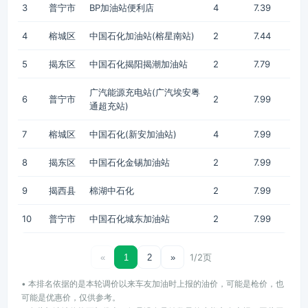
3
普宁市
BP加油站便利店
4
7.39
4
榕城区
中国石化加油站(榕星南站)
2
7.44
5
揭东区
中国石化揭阳揭潮加油站
2
7.79
广汽能源充电站(广汽埃安粤
6
普宁市
2
7.99
通超充站)
7
榕城区
中国石化(新安加油站)
4
7.99
8
揭东区
中国石化金锡加油站
2
7.99
9
揭西县
棉湖中石化
2
7.99
10
普宁市
中国石化城东加油站
2
7.99
1/2页
«
1
2
»
• 本排名依据的是本轮调价以来车友加油时上报的油价，可能是枪价，也
可能是优惠价，仅供参考。