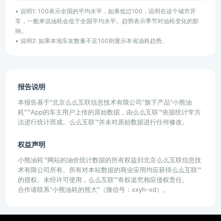
• 说明1: 100表示全国的平均水平，如果低过100，说明在这个城市开
车，一般来说油耗会低于全国平均水平。趋势表示季节对油耗变化的影
响。
• 说明2: 如果本地车友数量不足100则显示本省油耗趋势。
报告说明
本报告基于"北京么么互联信息技术有限公司"旗下产品"小熊油
耗"™App的车主用户上传的原始数据，由么么互联™依据统计学方
法进行统计而成。么么互联™并未对原始数据进行任何修改。
权益声明
小熊油耗™网站的油价统计数据的所有权益归北京么么互联信息技
术有限公司所有。所有对本站数据的商业应用均应获得么么互联™
的授权。未经许可使用，么么互联™有权追究相应侵权责任。
合作请联系"小熊油耗的熊大"（微信号：xxyh-xd）。