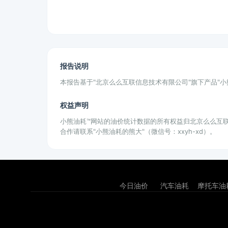
报告说明
本报告基于"北京么么互联信息技术有限公司"旗下产品"
权益声明
小熊油耗™网站的油价统计数据的所有权益归北京么么互
合作请联系"小熊油耗的熊大"（微信号：xxyh-xd）。
今日油价
汽车油耗
摩托车油