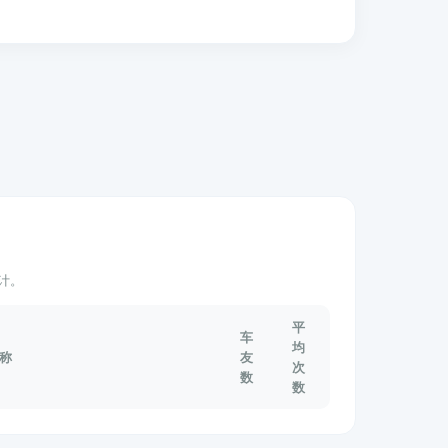
计。
平
车
均
称
友
次
数
数