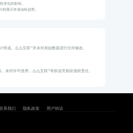
油耗变化的影响。
100则显示本省油耗趋势。
统计而成。么么互联™并未对原始数据进行任何修改。
权。未经许可使用，么么互联™有权追究相应侵权责任。
联系我们
隐私政策
用户协议