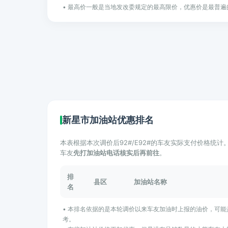
• 最高价一般是当地发改委规定的最高限价，优惠价是最普遍
新星市加油站优惠排名
本表根据本次调价后92#/E92#的车友实际支付价格统
车友
先打加油站电话核实后再前往
。
排
县区
加油站名称
名
• 本排名依据的是本轮调价以来车友加油时上报的油价，可
考。