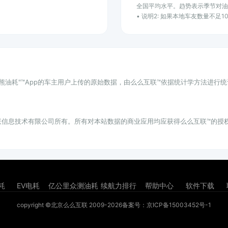
全国平均水平。趋势表示季节对
• 说明2: 如果本地车友数量不足
小熊油耗"™App的车主用户上传的原始数据，由么么互联™依据统计学方法进行
联信息技术有限公司所有。所有对本站数据的商业应用均应获得么么互联™的授
耗
EV电耗
亿公里众测油耗
续航力排行
帮助中心
软件下载
copyright ©北京么么互联 2009-2026
备案号：京ICP备15003452号-1