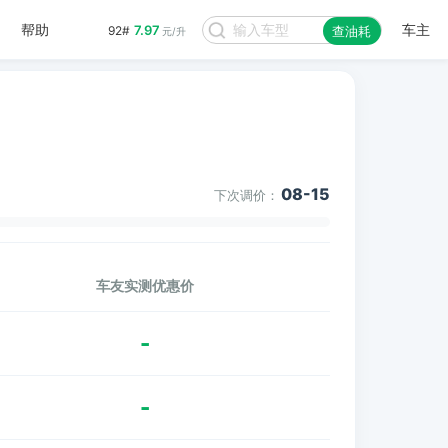
帮助
车主
7.97
92#
查油耗
元/升
08-15
下次调价：
车友实测优惠价
-
-