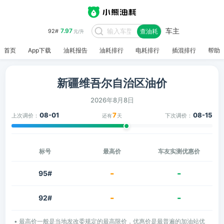
车主
7.97
92#
查油耗
元/升
首页
App下载
油耗报告
油耗排行
电耗排行
插混排行
帮助
新疆维吾尔自治区油价
2026年8月8日
08-01
7
08-15
上次调价：
下次调价：
还有
天
标号
最高价
车友实测优惠价
-
-
95#
-
-
92#
• 最高价一般是当地发改委规定的最高限价，优惠价是最普遍的加油站优