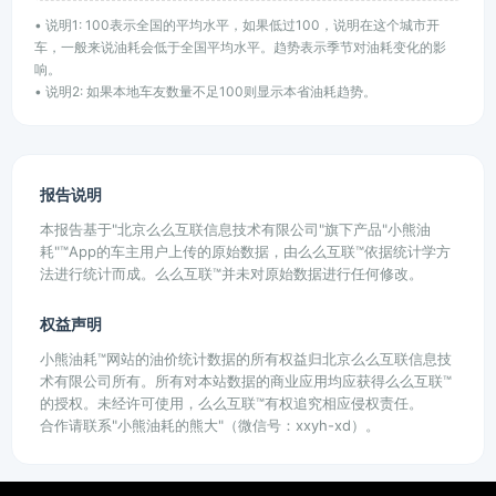
• 说明1: 100表示全国的平均水平，如果低过100，说明在这个城市开
车，一般来说油耗会低于全国平均水平。趋势表示季节对油耗变化的影
响。
• 说明2: 如果本地车友数量不足100则显示本省油耗趋势。
报告说明
本报告基于"北京么么互联信息技术有限公司"旗下产品"小熊油
耗"™App的车主用户上传的原始数据，由么么互联™依据统计学方
法进行统计而成。么么互联™并未对原始数据进行任何修改。
权益声明
小熊油耗™网站的油价统计数据的所有权益归北京么么互联信息技
术有限公司所有。所有对本站数据的商业应用均应获得么么互联™
的授权。未经许可使用，么么互联™有权追究相应侵权责任。
合作请联系"小熊油耗的熊大"（微信号：xxyh-xd）。