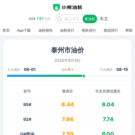
车主
7.97
92#
查油耗
元/升
首页
App下载
油耗报告
油耗排行
电耗排行
插混排行
帮助
泰州市油价
2026年8月9日
08-01
6
08-15
上次调价：
下次调价：
还有
天
标号
最高价
车友实测优惠价
8.44
8.04
95#
7.94
7.74
92#
7.30
6.00
0#柴油