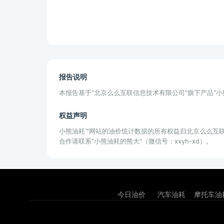
报告说明
本报告基于"北京么么互联信息技术有限公司"旗下产品"
权益声明
小熊油耗™网站的油价统计数据的所有权益归北京么么互
合作请联系"小熊油耗的熊大"（微信号：xxyh-xd）。
今日油价
汽车油耗
摩托车油