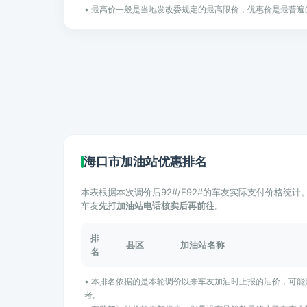
• 最高价一般是当地发改委规定的最高限价，优惠价是最普遍
海口市加油站优惠排名
本表根据本次调价后92#/E92#的车友实际支付价格统
车友
先打加油站电话核实后再前往
。
排
县区
加油站名称
名
• 本排名依据的是本轮调价以来车友加油时上报的油价，可
考。