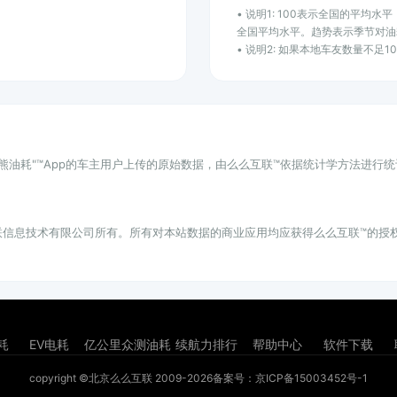
• 说明1: 100表示全国的平均
全国平均水平。趋势表示季节对油
• 说明2: 如果本地车友数量不足
小熊油耗"™App的车主用户上传的原始数据，由么么互联™依据统计学方法进行
联信息技术有限公司所有。所有对本站数据的商业应用均应获得么么互联™的授
耗
EV电耗
亿公里众测油耗
续航力排行
帮助中心
软件下载
copyright ©北京么么互联 2009-2026
备案号：京ICP备15003452号-1