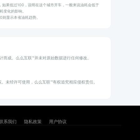
水平，如果低过100，说明在这个城市开车，一般来说油耗会低于
耗变化的影响。
100则显示本省油耗趋势。
统计而成。么么互联™并未对原始数据进行任何修改。
权。未经许可使用，么么互联™有权追究相应侵权责任。
联系我们
隐私政策
用户协议