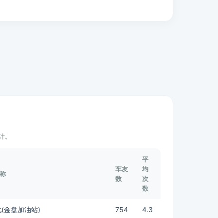
计。
平
车友
均
称
数
次
数
(金盘加油站)
754
4.3