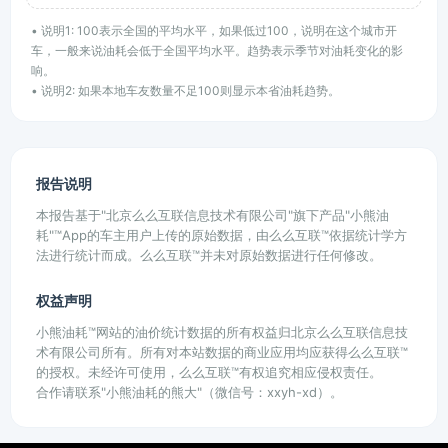
• 说明1: 100表示全国的平均水平，如果低过100，说明在这个城市开
车，一般来说油耗会低于全国平均水平。趋势表示季节对油耗变化的影
响。
• 说明2: 如果本地车友数量不足100则显示本省油耗趋势。
报告说明
本报告基于"北京么么互联信息技术有限公司"旗下产品"小熊油
耗"™App的车主用户上传的原始数据，由么么互联™依据统计学方
法进行统计而成。么么互联™并未对原始数据进行任何修改。
权益声明
小熊油耗™网站的油价统计数据的所有权益归北京么么互联信息技
术有限公司所有。所有对本站数据的商业应用均应获得么么互联™
的授权。未经许可使用，么么互联™有权追究相应侵权责任。
合作请联系"小熊油耗的熊大"（微信号：xxyh-xd）。