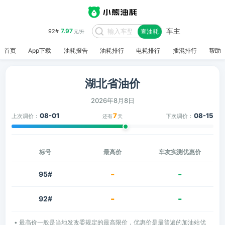
车主
7.97
92#
查油耗
元/升
首页
App下载
油耗报告
油耗排行
电耗排行
插混排行
帮助
湖北省油价
2026年8月8日
08-01
7
08-15
上次调价：
下次调价：
还有
天
标号
最高价
车友实测优惠价
-
-
95#
-
-
92#
• 最高价一般是当地发改委规定的最高限价，优惠价是最普遍的加油站优