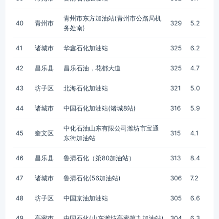
青州市东方加油站(青州市公路局机
40
青州市
329
5.2
务处南)
41
诸城市
华鑫石化加油站
325
6.2
42
昌乐县
昌乐石油，花都大道
325
4.7
43
坊子区
北海石化加油站
321
5.0
44
诸城市
中国石化加油站(诸城8站)
316
5.9
中化石油山东有限公司潍坊市宝通
45
奎文区
315
4.1
东街加油站
46
昌乐县
鲁清石化（第80加油站）
313
8.4
47
诸城市
鲁清石化(56加油站)
306
7.2
48
坊子区
中国京油加油站
305
6.6
49
高密市
中国石化(山东潍坊高密第九加油站)
304
6.3