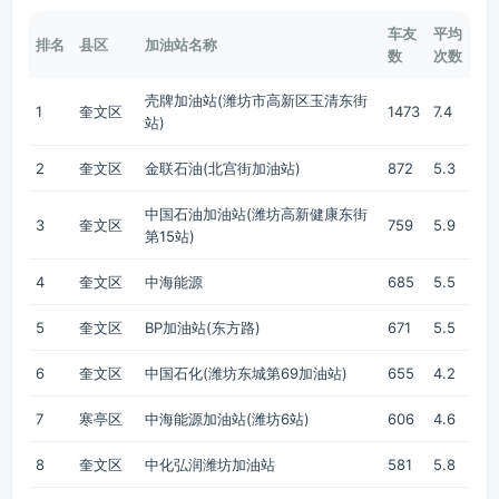
车友
平均
排名
县区
加油站名称
数
次数
壳牌加油站(潍坊市高新区玉清东街
1
奎文区
1473
7.4
站)
2
奎文区
金联石油(北宫街加油站)
872
5.3
中国石油加油站(潍坊高新健康东街
3
奎文区
759
5.9
第15站)
4
奎文区
中海能源
685
5.5
5
奎文区
BP加油站(东方路)
671
5.5
6
奎文区
中国石化(潍坊东城第69加油站)
655
4.2
7
寒亭区
中海能源加油站(潍坊6站)
606
4.6
8
奎文区
中化弘润潍坊加油站
581
5.8