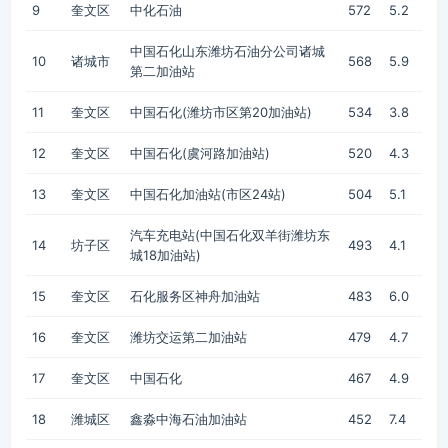
9
奎文区
中化石油
572
5.2
中国石化山东潍坊石油分公司诸城
10
诸城市
568
5.9
第二加油站
11
奎文区
中国石化(潍坊市区第20加油站)
534
3.8
12
奎文区
中国石化(虞河路加油站)
520
4.3
13
奎文区
中国石化加油站(市区24站)
504
5.1
汽车充电站(中国石化双羊街潍坊东
14
坊子区
493
4.1
城18加油站)
15
奎文区
石化服务区神舟加油站
483
6.0
16
奎文区
潍坊交运第二加油站
479
4.7
17
奎文区
中国石化
467
4.9
18
潍城区
鑫淼中海石油加油站
452
7.4