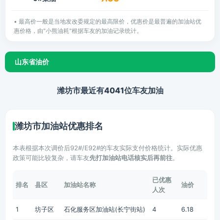
• 最高价一般是当地发改委规定的最高限价，优惠价是最普遍的加油站优
惠价格，由"小熊油耗"根据车友的加油记录统计。
山东省油价
潍坊市最近有4041位车友加油
潍坊市加油站优惠排名
本表根据本次调价后92#/E92#的车友实际支付价格统计。实际优惠
政策可能比较复杂，请车友
先打加油站电话核实后再前往
。
已优惠
排名
县区
加油站名称
油价
人次
1
坊子区
石化服务区加油站(长宁街站)
4
6.18