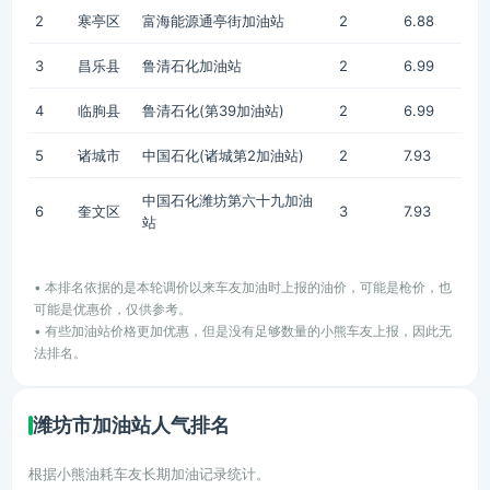
2
寒亭区
富海能源通亭街加油站
2
6.88
3
昌乐县
鲁清石化加油站
2
6.99
4
临朐县
鲁清石化(第39加油站)
2
6.99
5
诸城市
中国石化(诸城第2加油站)
2
7.93
中国石化潍坊第六十九加油
6
奎文区
3
7.93
站
• 本排名依据的是本轮调价以来车友加油时上报的油价，可能是枪价，也
可能是优惠价，仅供参考。
• 有些加油站价格更加优惠，但是没有足够数量的小熊车友上报，因此无
法排名。
潍坊市加油站人气排名
根据小熊油耗车友长期加油记录统计。