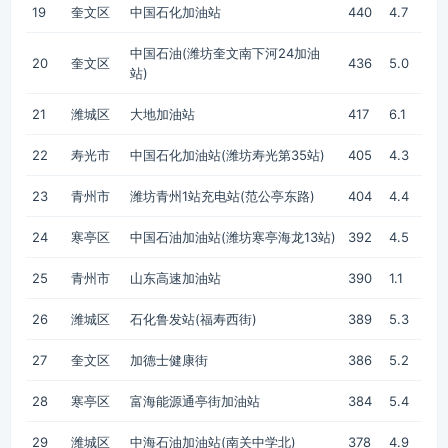
19
奎文区
中国石化加油站
440
4.7
中国石油(潍坊奎文南下河24加油
20
奎文区
436
5.0
站)
21
潍城区
大地加油站
417
6.1
22
寿光市
中国石化加油站(潍坊寿光第35站)
405
4.3
23
青州市
潍坊青州1站充电站(范公亭东路)
404
4.4
24
寒亭区
中国石油加油站(潍坊寒亭海龙13站)
392
4.5
25
青州市
山东高速加油站
390
1.1
26
潍城区
石化鲁发站(福寿西街)
389
5.3
27
奎文区
加德士健康街
386
5.2
28
寒亭区
富海能源通亭街加油站
384
5.4
29
潍城区
中海石油加油站(南关中学北)
378
4.9