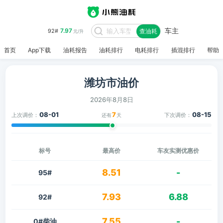
车主
7.97
92#
查油耗
元/升
首页
App下载
油耗报告
油耗排行
电耗排行
插混排行
帮助
潍坊市油价
2026年8月8日
08-01
7
08-15
上次调价：
下次调价：
还有
天
标号
最高价
车友实测优惠价
8.51
-
95#
7.93
6.88
92#
7.55
-
0#柴油