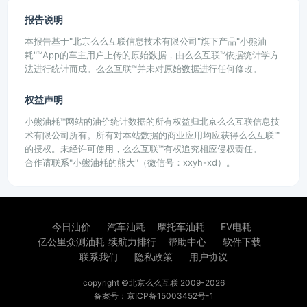
报告说明
本报告基于"北京么么互联信息技术有限公司"旗下产品"小熊油
耗"™App的车主用户上传的原始数据，由么么互联™依据统计学方
法进行统计而成。么么互联™并未对原始数据进行任何修改。
权益声明
小熊油耗™网站的油价统计数据的所有权益归北京么么互联信息技
术有限公司所有。所有对本站数据的商业应用均应获得么么互联™
的授权。未经许可使用，么么互联™有权追究相应侵权责任。
合作请联系"小熊油耗的熊大"（微信号：xxyh-xd）。
今日油价
汽车油耗
摩托车油耗
EV电耗
亿公里众测油耗
续航力排行
帮助中心
软件下载
联系我们
隐私政策
用户协议
copyright ©北京么么互联 2009-2026
备案号：京ICP备15003452号-1