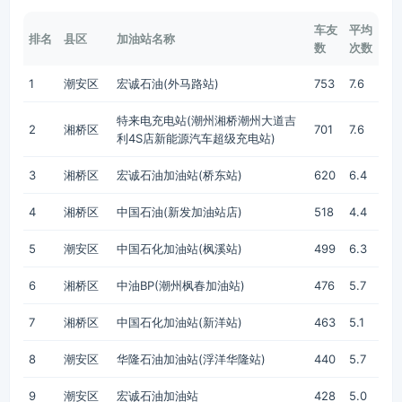
车友
平均
排名
县区
加油站名称
数
次数
1
潮安区
宏诚石油(外马路站)
753
7.6
特来电充电站(潮州湘桥潮州大道吉
2
湘桥区
701
7.6
利4S店新能源汽车超级充电站)
3
湘桥区
宏诚石油加油站(桥东站)
620
6.4
4
湘桥区
中国石油(新发加油站店)
518
4.4
5
潮安区
中国石化加油站(枫溪站)
499
6.3
6
湘桥区
中油BP(潮州枫春加油站)
476
5.7
7
湘桥区
中国石化加油站(新洋站)
463
5.1
8
潮安区
华隆石油加油站(浮洋华隆站)
440
5.7
9
潮安区
宏诚石油加油站
428
5.0