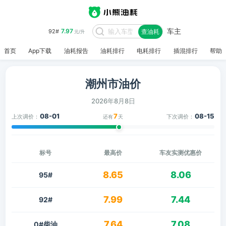
车主
7.97
92#
查油耗
元/升
首页
App下载
油耗报告
油耗排行
电耗排行
插混排行
帮助
潮州市油价
2026年8月8日
08-01
7
08-15
上次调价：
下次调价：
还有
天
标号
最高价
车友实测优惠价
8.65
8.06
95#
7.99
7.44
92#
7.64
7.08
0#柴油