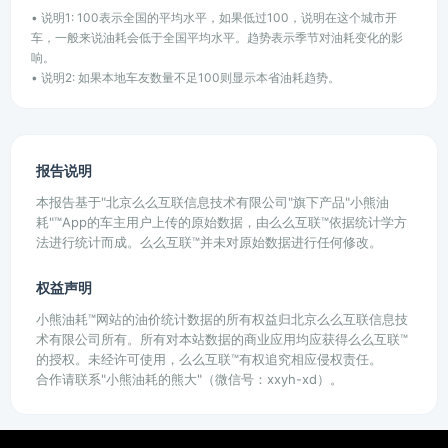
• 说明1: 100表示全国的平均水平，如果低过100，说明在这个城市开
车，一般来说油耗会低于全国平均水平。趋势表示季节对油耗变化的影
响。
• 说明2: 如果本地车友数量不足100则显示本省油耗趋势。
报告说明
本报告基于"北京么么互联信息技术有限公司"旗下产品"小熊油
耗"™App的车主用户上传的原始数据，由么么互联™依据统计学方
法进行统计而成。么么互联™并未对原始数据进行任何修改。
权益声明
小熊油耗™网站的油价统计数据的所有权益归北京么么互联信息技
术有限公司所有。所有对本站数据的商业应用均应获得么么互联™
的授权。未经许可使用，么么互联™有权追究相应侵权责任。
合作请联系"小熊油耗的熊大"（微信号：xxyh-xd）。