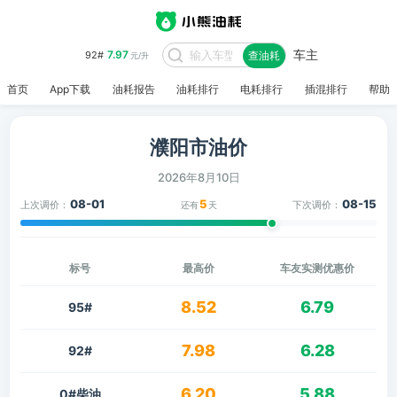
车主
7.97
92#
查油耗
元/升
首页
App下载
油耗报告
油耗排行
电耗排行
插混排行
帮助
濮阳市油价
2026年8月10日
08-01
5
08-15
上次调价：
下次调价：
还有
天
标号
最高价
车友实测优惠价
8.52
6.79
95#
7.98
6.28
92#
6.20
5.88
0#柴油