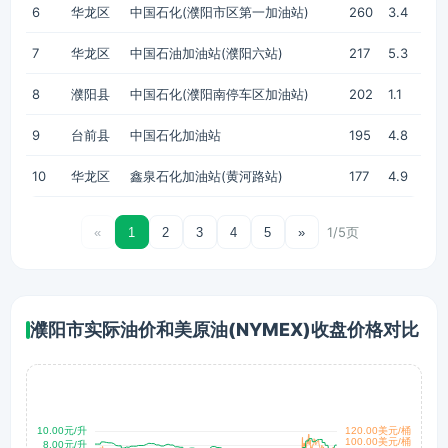
6
华龙区
中国石化(濮阳市区第一加油站)
260
3.4
7
华龙区
中国石油加油站(濮阳六站)
217
5.3
8
濮阳县
中国石化(濮阳南停车区加油站)
202
1.1
9
台前县
中国石化加油站
195
4.8
10
华龙区
鑫泉石化加油站(黄河路站)
177
4.9
1/5页
«
1
2
3
4
5
»
濮阳市实际油价和美原油(NYMEX)收盘价格对比