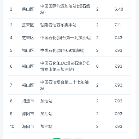
中国国际能源加油站(烟石线
2
莱山区
2
6.48
站)
3
芝罘区
弘隆石油西牟惠丰站
2
7.11
4
芝罘区
中国石化(烟台第十九加油站)
2
7.43
5
福山区
中国石化(烟台69加油站)
2
7.93
中国石化(山东烟台石油分公
6
福山区
6
7.93
司福山第三加油站)
中国石油烟台第二十七加油
7
福山区
2
7.93
站
8
招远市
加油站
2
7.93
9
海阳市
加油站
2
7.93
10
海阳市
加油站
2
7.93