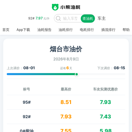
车主
7.97
92#
查油耗
元/升
首页
App下载
油耗报告
油耗排行
电耗排行
插混排行
帮助
烟台市油价
2026年8月9日
08-01
6
08-15
上次调价：
下次调价：
还有
天
标号
最高价
车友实测优惠价
8.51
7.93
95#
7.93
7.43
92#
7.55
5.98
0#柴油