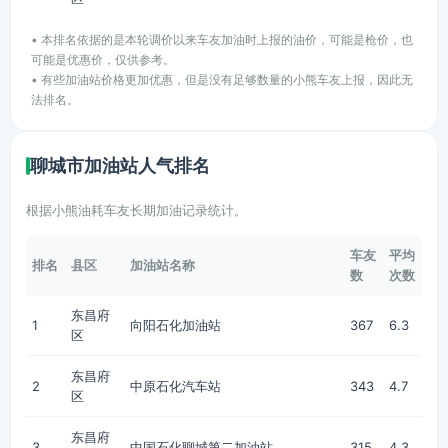
• 本排名依据的是本轮调价以来车友加油时上报的油价，可能是枪价，也
可能是优惠价，仅供参考。
• 有些加油站价格更加优惠，但是没有足够数量的小熊车友上报，因此无
法排名。
聊城市加油站人气排名
根据小熊油耗车友长期加油记录统计。
车友
平均
排名
县区
加油站名称
数
次数
东昌府
1
向阳石化加油站
367
6.3
区
东昌府
2
中原石化汽车站
343
4.7
区
东昌府
3
中国石化聊城第二加油站
315
4.3