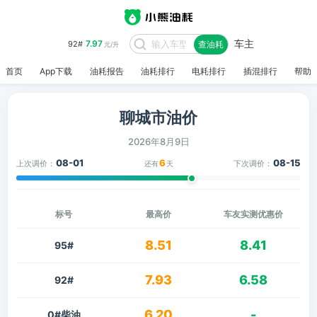
车主
7.97
92#
查油耗
元/升
首页
App下载
油耗报告
油耗排行
电耗排行
插混排行
帮助
聊城市油价
2026年8月9日
08-01
6
08-15
上次调价：
下次调价：
还有
天
标号
最高价
车友实测优惠价
8.51
8.41
95#
7.93
6.58
92#
6.20
-
0#柴油