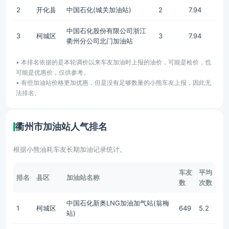
2
开化县
中国石化(城关加油站)
2
7.94
中国石化股份有限公司浙江
3
柯城区
3
7.94
衢州分公司北门加油站
• 本排名依据的是本轮调价以来车友加油时上报的油价，可能是枪价，也
可能是优惠价，仅供参考。
• 有些加油站价格更加优惠，但是没有足够数量的小熊车友上报，因此无
法排名。
衢州市加油站人气排名
根据小熊油耗车友长期加油记录统计。
车友
平均
排名
县区
加油站名称
数
次数
中国石化新奥LNG加油加气站(翁梅
1
柯城区
649
5.2
站)