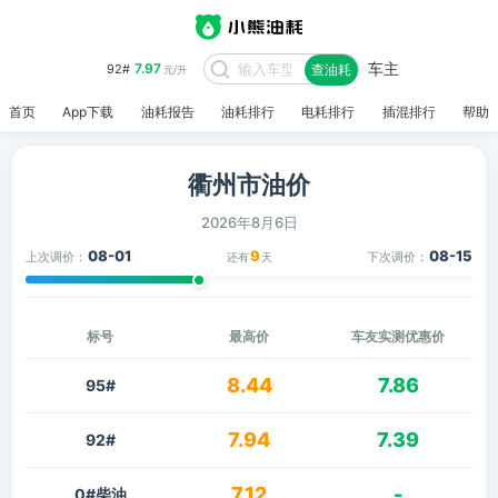
车主
7.97
92#
查油耗
元/升
首页
App下载
油耗报告
油耗排行
电耗排行
插混排行
帮助
衢州市油价
2026年8月6日
08-01
9
08-15
上次调价：
下次调价：
还有
天
标号
最高价
车友实测优惠价
8.44
7.86
95#
7.94
7.39
92#
7.12
-
0#柴油