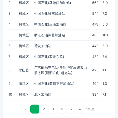
2
柯城区
中国石化(马墩口加油站)
569
8.0
3
柯城区
中国石化城东加油站
544
7.3
4
柯城区
中国石化(三衢加油站)
475
5.6
5
柯城区
衢江石油鸿基加油站
465
10.0
6
柯城区
荷花加油站
440
5.9
7
柯城区
中国石化(双港东路)
432
7.4
广汽能源充电站(昊铂沪昆高速常山
8
常山县
428
1.1
服务区(昆明方向)超充站)
9
衢江区
中国石化(衢州下行加油站)
404
1.3
10
柯城区
北区加油站
394
7.1
1/5页
«
1
2
3
4
5
»