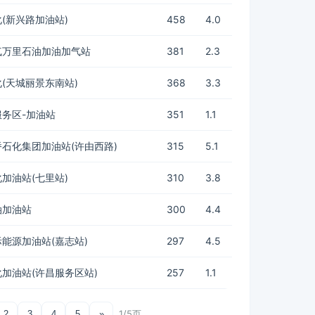
(新兴路加油站)
458
4.0
气万里石油加油加气站
381
2.3
(天城丽景东南站)
368
3.3
务区-加油站
351
1.1
石化集团加油站(许由西路)
315
5.1
加油站(七里站)
310
3.8
油加油站
300
4.4
能源加油站(嘉志站)
297
4.5
加油站(许昌服务区站)
257
1.1
1/5页
2
3
4
5
»