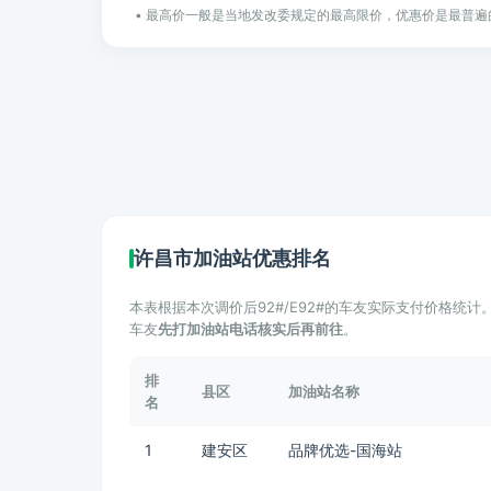
• 最高价一般是当地发改委规定的最高限价，优惠价是最普遍
许昌市加油站优惠排名
本表根据本次调价后92#/E92#的车友实际支付价格统
车友
先打加油站电话核实后再前往
。
排
县区
加油站名称
名
1
建安区
品牌优选-国海站