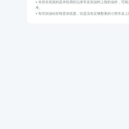
• 本排名依据的是本轮调价以来车友加油时上报的油价，可
考。
• 有些加油站价格更加优惠，但是没有足够数量的小熊车友