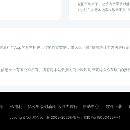
全国平均水平。趋势表示季节对油
• 说明2: 如果本地车友数量不足
小熊油耗"™App的车主用户上传的原始数据，由么么互联™依据统计学方法进行
联信息技术有限公司所有。所有对本站数据的商业应用均应获得么么互联™的授
耗
EV电耗
亿公里众测油耗
续航力排行
帮助中心
软件下载
copyright ©北京么么互联 2009-2026
备案号：京ICP备15003452号-1