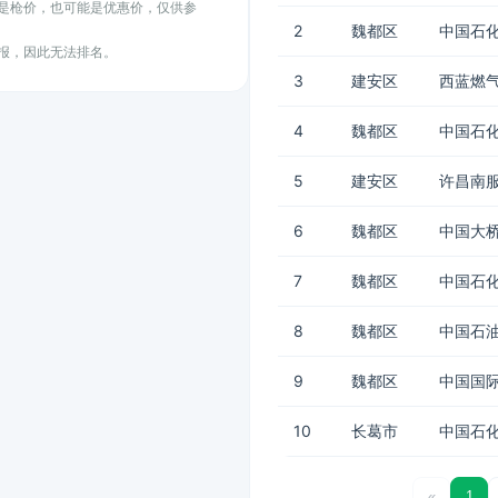
能是枪价，也可能是优惠价，仅供参
2
魏都区
中国石化
上报，因此无法排名。
3
建安区
西蓝燃
4
魏都区
中国石化
5
建安区
许昌南服
6
魏都区
中国大桥
7
魏都区
中国石化
8
魏都区
中国石
9
魏都区
中国国际
10
长葛市
中国石化
«
1