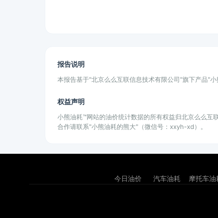
报告说明
本报告基于"北京么么互联信息技术有限公司"旗下产品"
权益声明
小熊油耗™网站的油价统计数据的所有权益归北京么么互
合作请联系"小熊油耗的熊大"（微信号：xxyh-xd）。
今日油价
汽车油耗
摩托车油