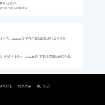
耗变化的影响。
100则显示本省油耗趋势。
统计而成。么么互联™并未对原始数据进行任何修改。
权。未经许可使用，么么互联™有权追究相应侵权责任。
联系我们
隐私政策
用户协议