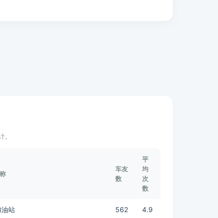
计。
平
车友
均
称
数
次
数
加油站
562
4.9