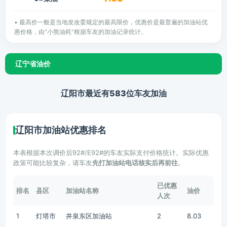
• 最高价一般是当地发改委规定的最高限价，优惠价是最普遍的加油站优
惠价格，由"小熊油耗"根据车友的加油记录统计。
辽宁省油价
辽阳市最近有583位车友加油
辽阳市加油站优惠排名
本表根据本次调价后92#/E92#的车友实际支付价格统计。实际优惠
政策可能比较复杂，请车友
先打加油站电话核实后再前往
。
已优惠
排名
县区
加油站名称
油价
人次
1
灯塔市
井泉东区加油站
2
8.03