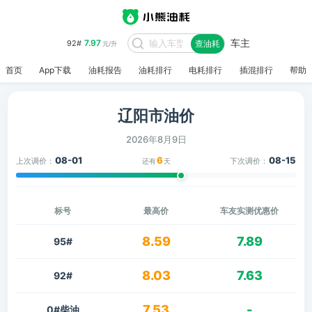
车主
7.97
92#
查油耗
元/升
首页
App下载
油耗报告
油耗排行
电耗排行
插混排行
帮助
辽阳市油价
2026年8月9日
08-01
6
08-15
上次调价：
下次调价：
还有
天
标号
最高价
车友实测优惠价
8.59
7.89
95#
8.03
7.63
92#
7.53
-
0#柴油