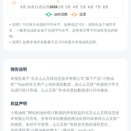
• 说明1: 100表示全国的平均水平，如果低过100，说明在这个城市开
车，一般来说油耗会低于全国平均水平。趋势表示季节对油耗变化的影
响。
• 说明2: 如果本地车友数量不足100则显示本省油耗趋势。
报告说明
本报告基于"北京么么互联信息技术有限公司"旗下产品"小熊油
耗"™App的车主用户上传的原始数据，由么么互联™依据统计学方
法进行统计而成。么么互联™并未对原始数据进行任何修改。
权益声明
小熊油耗™网站的油价统计数据的所有权益归北京么么互联信息技
术有限公司所有。所有对本站数据的商业应用均应获得么么互联™
的授权。未经许可使用，么么互联™有权追究相应侵权责任。
合作请联系"小熊油耗的熊大"（微信号：xxyh-xd）。