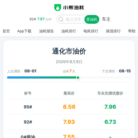
车主
7.97
92#
查油耗
元/升
首页
App下载
油耗报告
油耗排行
电耗排行
插混排行
帮助
通化市油价
2026年8月8日
08-01
7
08-15
上次调价：
下次调价：
还有
天
标号
最高价
车友实测优惠价
8.56
7.96
95#
7.93
6.73
92#
7.55
-
0#柴油