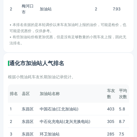
梅河口
2
加油站
2
7.93
市
• 本排名依据的是本轮调价以来车友加油时上报的油价，可能是枪价，也
可能是优惠价，仅供参考。
• 有些加油站价格更加优惠，但是没有足够数量的小熊车友上报，因此无
法排名。
通化市加油站人气排名
根据小熊油耗车友长期加油记录统计。
车友
平均
排名
县区
加油站名称
数
次数
1
东昌区
中国石油(江北加油站)
403
5.8
2
东昌区
中石化充电站(龙兴充换电站)
305
8.7
3
东昌区
环卫加油站
285
7.5