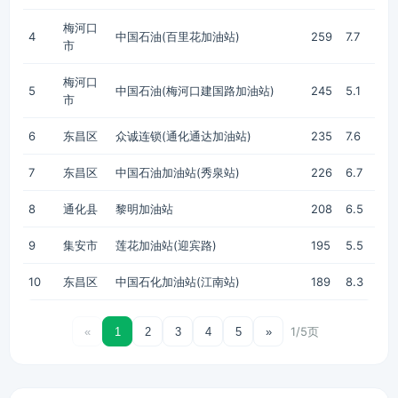
梅河口
4
中国石油(百里花加油站)
259
7.7
市
梅河口
5
中国石油(梅河口建国路加油站)
245
5.1
市
6
东昌区
众诚连锁(通化通达加油站)
235
7.6
7
东昌区
中国石油加油站(秀泉站)
226
6.7
8
通化县
黎明加油站
208
6.5
9
集安市
莲花加油站(迎宾路)
195
5.5
10
东昌区
中国石化加油站(江南站)
189
8.3
1/5页
«
1
2
3
4
5
»