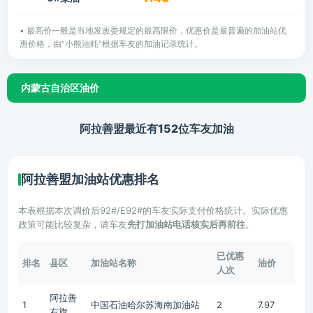
• 最高价一般是当地发改委规定的最高限价，优惠价是最普遍的加油站优
惠价格，由"小熊油耗"根据车友的加油记录统计。
内蒙古自治区油价
阿拉善盟最近有152位车友加油
阿拉善盟加油站优惠排名
本表根据本次调价后92#/E92#的车友实际支付价格统计。实际优惠
政策可能比较复杂，请车友
先打加油站电话核实后再前往
。
已优惠
排名
县区
加油站名称
油价
人次
阿拉善
1
中国石油哈尔苏海南加油站
2
7.97
右旗