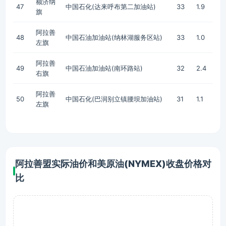
额济纳
47
中国石化(达来呼布第二加油站)
33
1.9
旗
阿拉善
48
中国石油加油站(纳林湖服务区站)
33
1.0
左旗
阿拉善
49
中国石油加油站(南环路站)
32
2.4
右旗
阿拉善
50
中国石化(巴润别立镇腰坝加油站)
31
1.1
左旗
阿拉善盟实际油价和美原油(NYMEX)收盘价格对
比