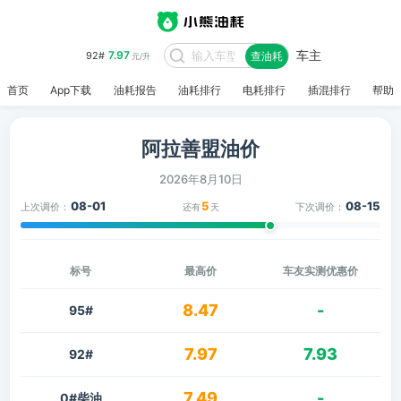
车主
7.97
92#
查油耗
元/升
首页
App下载
油耗报告
油耗排行
电耗排行
插混排行
帮助
阿拉善盟油价
2026年8月10日
08-01
5
08-15
上次调价：
下次调价：
还有
天
标号
最高价
车友实测优惠价
8.47
-
95#
7.97
7.93
92#
7.49
-
0#柴油