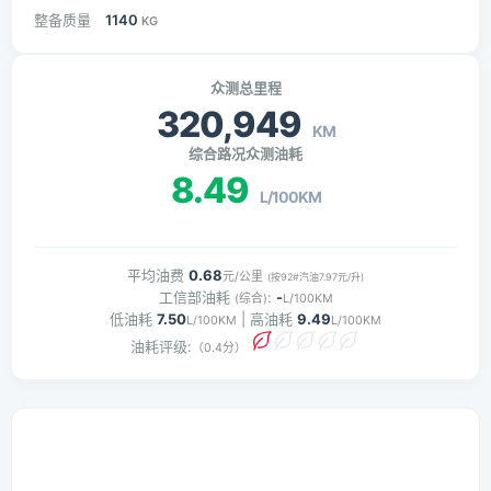
整备质量
1140
KG
众测总里程
320,949
KM
综合路况众测油耗
8.49
L/100KM
平均油费
0.68
元/公里
(按92#汽油7.97元/升)
工信部油耗
:
-
(综合)
L/100KM
低油耗
7.50
| 高油耗
9.49
L/100KM
L/100KM
油耗评级:
（0.4分）