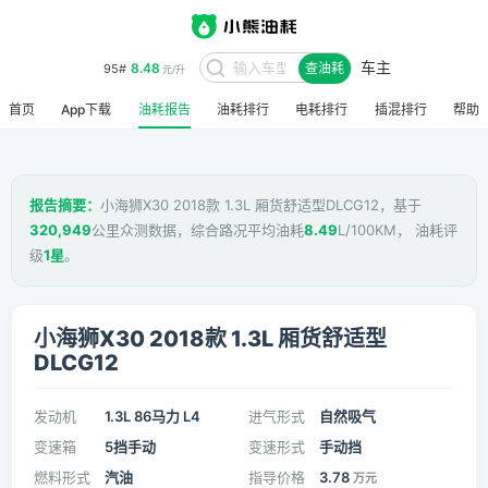
车主
8.48
95#
查油耗
元/升
首页
App下载
油耗报告
油耗排行
电耗排行
插混排行
帮助
报告摘要：
小海狮X30 2018款 1.3L 厢货舒适型DLCG12，基于
320,949
公里众测数据，综合路况平均油耗
8.49
L/100KM， 油耗评
级
1星
。
小海狮X30 2018款 1.3L 厢货舒适型
DLCG12
发动机
1.3L 86马力 L4
进气形式
自然吸气
变速箱
5挡手动
变速形式
手动挡
燃料形式
汽油
指导价格
3.78
万元