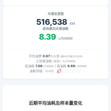
众测总里程
516,538
KM
综合路况众测油耗
8.39
L/100KM
平均油费
0.67
元/公里
(按92#汽油7.97元/升)
工信部油耗
:
-
(综合)
L/100KM
低油耗
7.09
| 高油耗
9.69
L/100KM
L/100KM
油耗评级:
（0.6分）