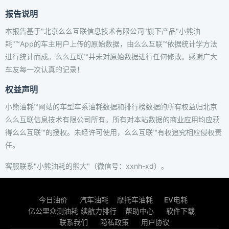
报告说明
本报告基于"北京么么互联信息技术有限公司"旗下产品"小熊油
耗"™App的车主用户上传的原始数据，由么么互联™依据统计学方法
进行统计而成。么么互联™并未对原始数据进行任何修改。感谢广大
车友每一次认真的记录！
权益声明
小熊油耗™网站的车型车系油耗数据和排行榜数据的所有权益归北京
么么互联信息技术有限公司所有。所有对本站数据的商业应用均应获
得么么互联™的授权。未经许可使用，么么互联™有权追究相应侵权责
任。
客服联系"小熊油耗的熊大"（微信号：xxnh-xd）。
今日油价
汽车油耗
摩托车油耗
EV电耗
亿公里众测油耗
续航力排行
帮助中心
软件下载
联系我们
隐私政策
用户协议