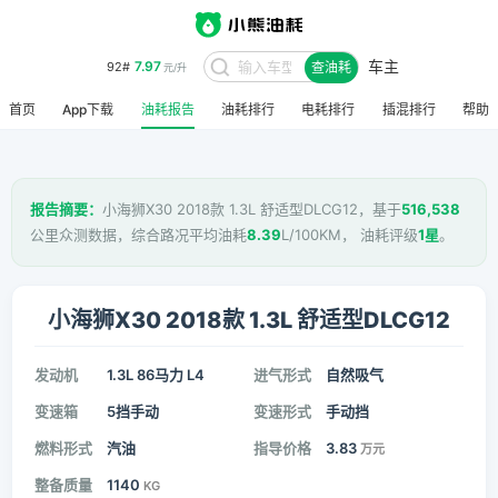
车主
7.97
92#
查油耗
元/升
首页
App下载
油耗报告
油耗排行
电耗排行
插混排行
帮助
报告摘要：
小海狮X30 2018款 1.3L 舒适型DLCG12，基于
516,538
公里众测数据，综合路况平均油耗
8.39
L/100KM， 油耗评级
1星
。
小海狮X30 2018款 1.3L 舒适型DLCG12
发动机
1.3L 86马力 L4
进气形式
自然吸气
变速箱
5挡手动
变速形式
手动挡
燃料形式
汽油
指导价格
3.83
万元
整备质量
1140
KG