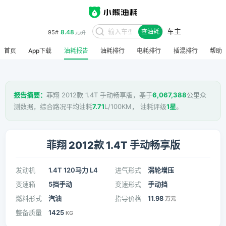
车主
8.48
95#
查油耗
元/升
首页
App下载
油耗报告
油耗排行
电耗排行
插混排行
帮助
报告摘要：
菲翔 2012款 1.4T 手动畅享版，基于
6,067,388
公里众
测数据，综合路况平均油耗
7.71
L/100KM， 油耗评级
1星
。
菲翔 2012款 1.4T 手动畅享版
发动机
1.4T 120马力 L4
进气形式
涡轮增压
变速箱
5挡手动
变速形式
手动挡
燃料形式
汽油
指导价格
11.98
万元
整备质量
1425
KG