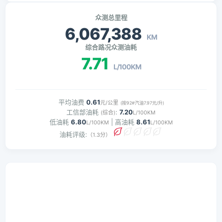
众测总里程
6,067,388
KM
综合路况众测油耗
7.71
L/100KM
平均油费
0.61
元/公里
(按92#汽油7.97元/升)
工信部油耗
:
7.20
(综合)
L/100KM
低油耗
6.80
| 高油耗
8.61
L/100KM
L/100KM
油耗评级:
（1.3分）