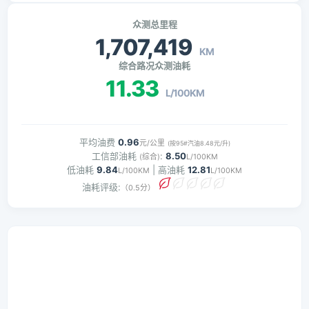
众测总里程
1,707,419
KM
综合路况众测油耗
11.33
L/100KM
平均油费
0.96
元/公里
(按95#汽油8.48元/升)
工信部油耗
:
8.50
(综合)
L/100KM
低油耗
9.84
| 高油耗
12.81
L/100KM
L/100KM
油耗评级:
（0.5分）