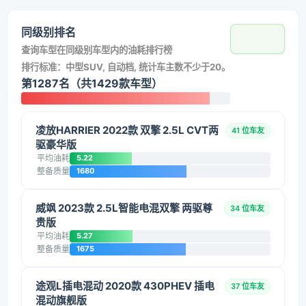
同级别排名
查询车型在同级别车型内的油耗排行榜
排行标准：中型SUV, 自动档, 统计车主数不少于20。
第1287名（共1429款车型）
凌放HARRIER 2022款 双擎 2.5L CVT两
41 位车友
驱豪华版
平均油耗
5.22
整备质量
1680
威飒 2023款 2.5L智能电混双擎 两驱尊
34 位车友
贵版
平均油耗
5.27
整备质量
1675
途观L插电混动 2020款 430PHEV 插电
37 位车友
混动旗舰版