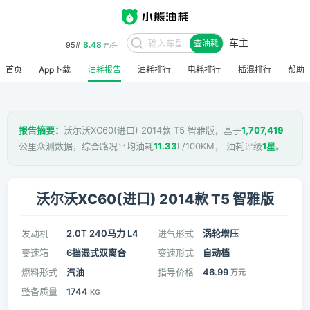
车主
8.48
95#
查油耗
元/升
首页
App下载
油耗报告
油耗排行
电耗排行
插混排行
帮助
报告摘要：
沃尔沃XC60(进口) 2014款 T5 智雅版，基于
1,707,419
公里众测数据，综合路况平均油耗
11.33
L/100KM， 油耗评级
1星
。
沃尔沃XC60(进口) 2014款 T5 智雅版
发动机
2.0T 240马力 L4
进气形式
涡轮增压
变速箱
6挡湿式双离合
变速形式
自动档
燃料形式
汽油
指导价格
46.99
万元
整备质量
1744
KG