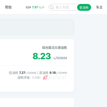
帮助
车主
7.97
92#
查油耗
元/升
综合路况众测油耗
8.23
L/100KM
低油耗
7.27
| 高油耗
9.18
L/100KM
L/100KM
油耗评级:
（1.5分）