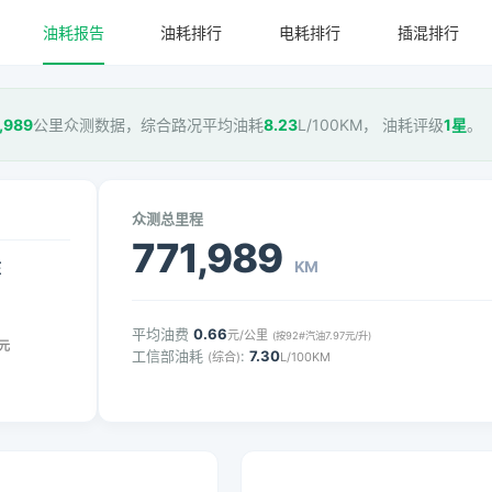
油耗报告
油耗排行
电耗排行
插混排行
,989
公里众测数据，综合路况平均油耗
8.23
L/100KM， 油耗评级
1星
。
众测总里程
771,989
KM
压
平均油费
0.66
元/公里
(按92#汽油7.97元/升)
元
工信部油耗
:
7.30
(综合)
L/100KM