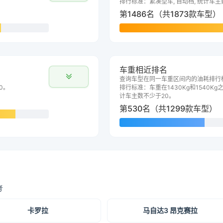
排行标准：紧凑型车, 自动档, 统计车主
第1486名（共1873款车型）
车重相近排名
查询车型在同一车重区间内的油耗排行
0。
排行标准：车重在1430Kg和1540Kg之
计车主数不少于20。
第530名（共1299款车型）
考
卡罗拉
马自达3 昂克赛拉