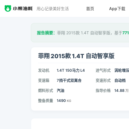
用心记录美好生活
首页
App下载
报告摘要：
菲翔 2015款 1.4T 自动智享版，基于
771
菲翔 2015款 1.4T 自动智享版
发动机
1.4T 150马力 L4
进气形式
涡轮增
变速箱
7挡干式双离合
变速形式
自动档
燃料形式
汽油
指导价格
14.88
万
整备质量
1490
KG