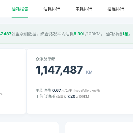
油耗报告
油耗排行
电耗排行
插混排行
47,487
公里众测数据，综合路况平均油耗
8.39
L/100KM， 油耗评级
1星
。
众测总里程
1,147,487
KM
压
平均油费
0.67
元/公里
(按92#汽油7.97元/升)
元
工信部油耗
:
7.20
(综合)
L/100KM