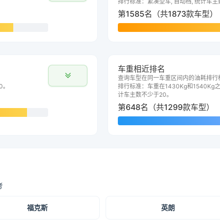
排行标准：紧凑型车, 自动档, 统计车主
第1585名（共1873款车型）
车重相近排名
查询车型在同一车重区间内的油耗排行
0。
排行标准：车重在1430Kg和1540Kg之
计车主数不少于20。
第648名（共1299款车型）
考
福克斯
英朗