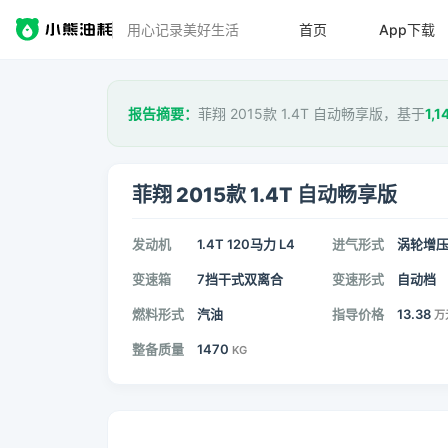
用心记录美好生活
首页
App下载
报告摘要：
菲翔 2015款 1.4T 自动畅享版，基于
1,1
菲翔 2015款 1.4T 自动畅享版
发动机
1.4T 120马力 L4
进气形式
涡轮增
变速箱
7挡干式双离合
变速形式
自动档
燃料形式
汽油
指导价格
13.38
万
整备质量
1470
KG