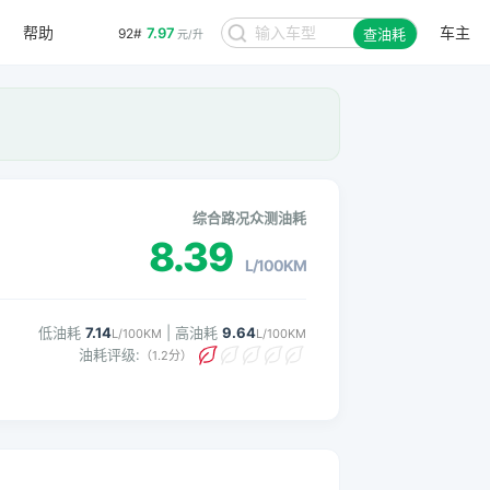
帮助
车主
7.97
92#
查油耗
元/升
综合路况众测油耗
8.39
L/100KM
低油耗
7.14
| 高油耗
9.64
L/100KM
L/100KM
油耗评级:
（1.2分）