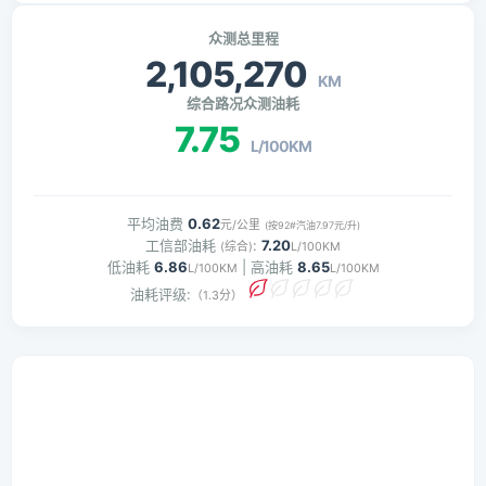
众测总里程
2,105,270
KM
综合路况众测油耗
7.75
L/100KM
平均油费
0.62
元/公里
(按92#汽油7.97元/升)
工信部油耗
:
7.20
(综合)
L/100KM
低油耗
6.86
| 高油耗
8.65
L/100KM
L/100KM
油耗评级:
（1.3分）