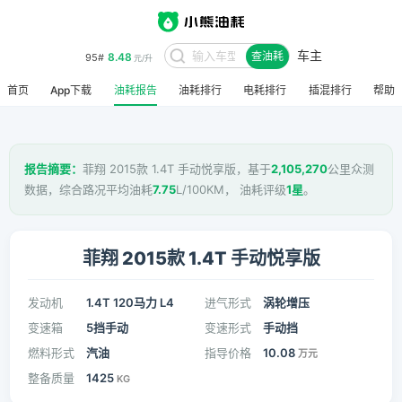
车主
8.48
95#
查油耗
元/升
首页
App下载
油耗报告
油耗排行
电耗排行
插混排行
帮助
报告摘要：
菲翔 2015款 1.4T 手动悦享版，基于
2,105,270
公里众测
数据，综合路况平均油耗
7.75
L/100KM， 油耗评级
1星
。
菲翔 2015款 1.4T 手动悦享版
发动机
1.4T 120马力 L4
进气形式
涡轮增压
变速箱
5挡手动
变速形式
手动挡
燃料形式
汽油
指导价格
10.08
万元
整备质量
1425
KG