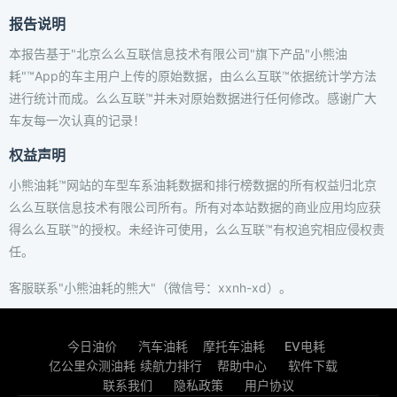
报告说明
本报告基于"北京么么互联信息技术有限公司"旗下产品"小熊油
耗"™App的车主用户上传的原始数据，由么么互联™依据统计学方法
进行统计而成。么么互联™并未对原始数据进行任何修改。感谢广大
车友每一次认真的记录！
权益声明
小熊油耗™网站的车型车系油耗数据和排行榜数据的所有权益归北京
么么互联信息技术有限公司所有。所有对本站数据的商业应用均应获
得么么互联™的授权。未经许可使用，么么互联™有权追究相应侵权责
任。
客服联系"小熊油耗的熊大"（微信号：xxnh-xd）。
今日油价
汽车油耗
摩托车油耗
EV电耗
亿公里众测油耗
续航力排行
帮助中心
软件下载
联系我们
隐私政策
用户协议