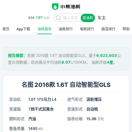
车主
7.97
92#
查油耗
元/升
首页
App下载
油耗报告
油耗排行
电耗排行
插混排行
帮助
报告摘要：
名图 2016款 1.6T 自动智能型GLS，基于
6,623,803
公
里众测数据，综合路况平均油耗
8.07
L/100KM， 油耗评级
4星
。
名图 2016款 1.6T 自动智能型GLS
发动机
1.6T 175马力 L4
进气形式
涡轮增压
变速箱
7挡干式双离合
变速形式
自动档
燃料形式
汽油
指导价格
15.98
万元
整备质量
1495
KG