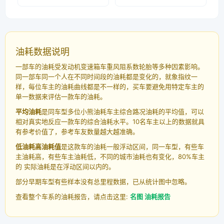
油耗数据说明
一部车的油耗受发动机变速箱车重风阻系数轮胎等多种因素影响。
同一部车同一个人在不同时间段的油耗都是变化的，就象指纹一
样，每位车主的油耗曲线都是不一样的，买车要避免用特定车主的
单一数据来评估一款车的油耗。
平均油耗
是同车型多位小熊油耗车主综合路况油耗的平均值，可以
相对真实地反应一款车的综合油耗水平。10名车主以上的数据就具
有参考价值了，参考车友数量越大越准确。
低油耗高油耗值
是这款车的油耗一般浮动区间，同一车型，有些车
主油耗高，有些车主油耗低，不同的城市油耗也有变化，80%车主
的 实际油耗是在浮动区间以内的。
部分早期车型有些样本没有总里程数据，已从统计图中忽略。
查看整个车系的油耗报告，请点击这里:
名图 油耗报告