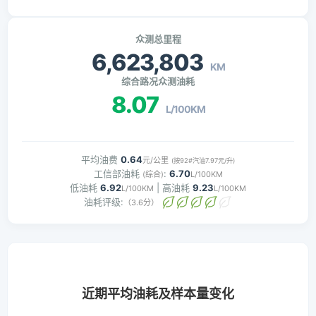
众测总里程
6,623,803
KM
综合路况众测油耗
8.07
L/100KM
平均油费
0.64
元/公里
(按92#汽油7.97元/升)
工信部油耗
:
6.70
(综合)
L/100KM
低油耗
6.92
| 高油耗
9.23
L/100KM
L/100KM
油耗评级:
（3.6分）