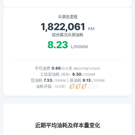
众测总里程
1,822,061
KM
综合路况众测油耗
8.23
L/100KM
平均油费
0.66
元/公里
(按92#汽油7.97元/升)
工信部油耗
:
6.50
(综合)
L/100KM
低油耗
7.33
| 高油耗
9.13
L/100KM
L/100KM
油耗评级:
（3.0分）