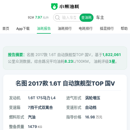
7.97
92#
元/升
车主
查油耗
8.48
95#
元/升
首页
App下载
油耗报告
油耗排行
电耗排行
插混排行
帮助
报告摘要：
名图 2017款 1.6T 自动旗舰型TOP 国V，基于
1,822,061
公里众测数据，综合路况平均油耗
8.23
L/100KM， 油耗评级
3星
。
名图 2017款 1.6T 自动旗舰型TOP 国V
发动机
1.6T 175马力 L4
进气形式
涡轮增压
变速箱
7挡干式双离合
变速形式
自动档
燃料形式
汽油
指导价格
16.98
万元
整备质量
1479
KG