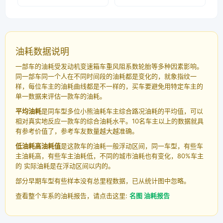
油耗数据说明
一部车的油耗受发动机变速箱车重风阻系数轮胎等多种因素影响。
同一部车同一个人在不同时间段的油耗都是变化的，就象指纹一
样，每位车主的油耗曲线都是不一样的，买车要避免用特定车主的
单一数据来评估一款车的油耗。
平均油耗
是同车型多位小熊油耗车主综合路况油耗的平均值，可以
相对真实地反应一款车的综合油耗水平。10名车主以上的数据就具
有参考价值了，参考车友数量越大越准确。
低油耗高油耗值
是这款车的油耗一般浮动区间，同一车型，有些车
主油耗高，有些车主油耗低，不同的城市油耗也有变化，80%车主
的 实际油耗是在浮动区间以内的。
部分早期车型有些样本没有总里程数据，已从统计图中忽略。
查看整个车系的油耗报告，请点击这里:
名图 油耗报告