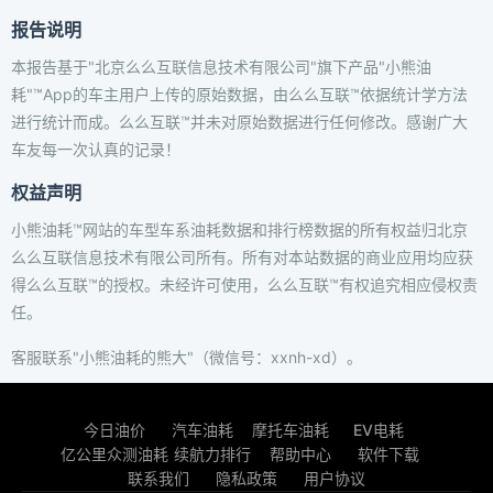
报告说明
本报告基于"北京么么互联信息技术有限公司"旗下产品"小熊油
耗"™App的车主用户上传的原始数据，由么么互联™依据统计学方法
进行统计而成。么么互联™并未对原始数据进行任何修改。感谢广大
车友每一次认真的记录！
权益声明
小熊油耗™网站的车型车系油耗数据和排行榜数据的所有权益归北京
么么互联信息技术有限公司所有。所有对本站数据的商业应用均应获
得么么互联™的授权。未经许可使用，么么互联™有权追究相应侵权责
任。
客服联系"小熊油耗的熊大"（微信号：xxnh-xd）。
今日油价
汽车油耗
摩托车油耗
EV电耗
亿公里众测油耗
续航力排行
帮助中心
软件下载
联系我们
隐私政策
用户协议