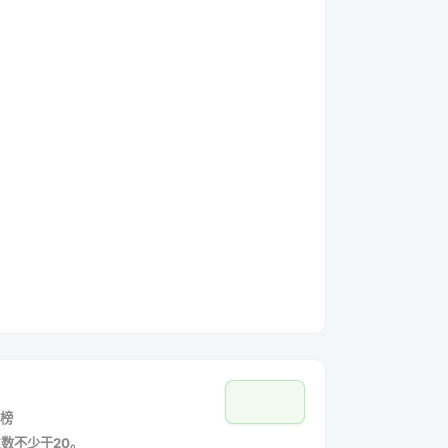
榜
主数不少于20。