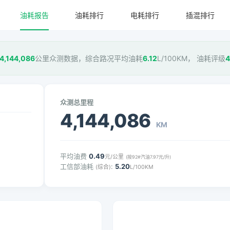
油耗报告
油耗排行
电耗排行
插混排行
4,144,086
公里众测数据，综合路况平均油耗
6.12
L/100KM， 油耗评级
众测总里程
4,144,086
KM
平均油费
0.49
元/公里
(按92#汽油7.97元/升)
工信部油耗
:
5.20
(综合)
L/100KM