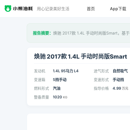
用心记录美好生活
首页
App下载
报告摘要：
焕驰 2017款 1.4L 手动时尚版Smart，基于
焕驰 2017款 1.4L 手动时尚版Smart
发动机
1.4L 95马力 L4
进气形式
自然吸气
变速箱
5挡手动
变速形式
手动挡
燃料形式
汽油
指导价格
4.99
万元
整备质量
1020
KG