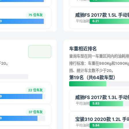
威驰FS 2017款 1.5L 手
75 位车友
20
平均油耗
6.21
车重相近排名
查询车型在同一车重区间内的油耗排
20。
排行标准：车重在980Kg和1090Kg
挡、统计车主数不少于20。
第19名（共64款车型）
22 位车友
9
威驰FS 2017款 1.3L 手
平均油耗
5.83
37 位车友
9
宝骏310 2020款 1.2L
平均油耗
5.84