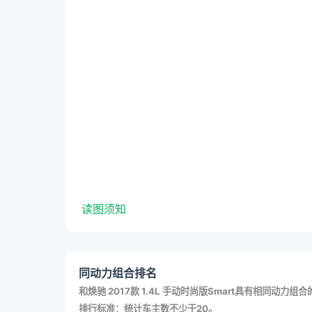
读图须知
同动力组合排名
和
焕驰 2017款 1.4L 手动时尚版Smart
具有相同动力组合
排行标准：统计车主数不少于20。