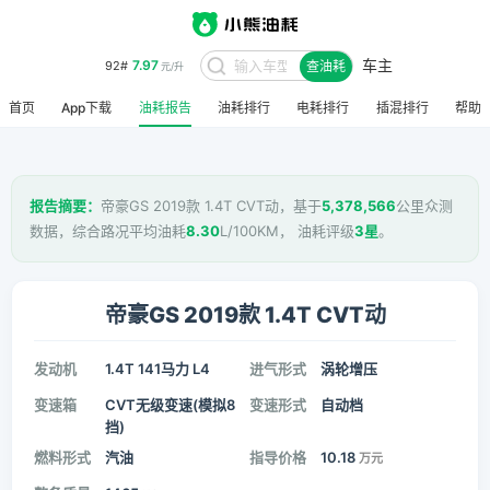
车主
7.97
92#
查油耗
元/升
首页
App下载
油耗报告
油耗排行
电耗排行
插混排行
帮助
报告摘要：
帝豪GS 2019款 1.4T CVT动，基于
5,378,566
公里众测
数据，综合路况平均油耗
8.30
L/100KM， 油耗评级
3星
。
帝豪GS 2019款 1.4T CVT动
发动机
1.4T 141马力 L4
进气形式
涡轮增压
变速箱
CVT无级变速(模拟8
变速形式
自动档
挡)
燃料形式
汽油
指导价格
10.18
万元