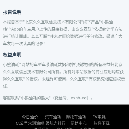
报告说明
本报告基于"北京么么互联信息技术有限公司"旗下产品"小熊油
耗"™App的车主用户上传的原始数据，由么么互联™依据统计学方法
进行统计而成。么么互联™并未对原始数据进行任何修改。感谢广大
车友每一次认真的记录！
权益声明
小熊油耗™网站的车型车系油耗数据和排行榜数据的所有权益归北京
么么互联信息技术有限公司所有。所有对本站数据的商业应用均应获
得么么互联™的授权。未经许可使用，么么互联™有权追究相应侵权责
任。
客服联系"小熊油耗的熊大"（微信号：xxnh-xd）。
今日油价
汽车油耗
摩托车油耗
EV电耗
亿公里众测油耗
续航力排行
帮助中心
软件下载