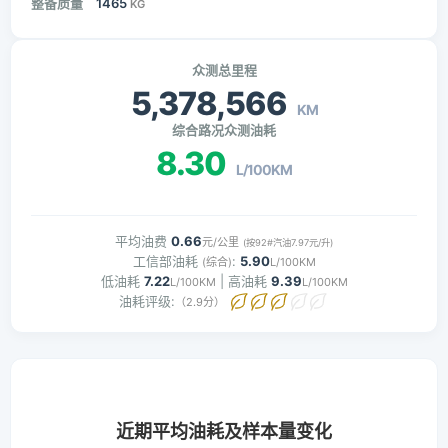
整备质量
1465
KG
众测总里程
5,378,566
KM
综合路况众测油耗
8.30
L/100KM
平均油费
0.66
元/公里
(按92#汽油7.97元/升)
工信部油耗
:
5.90
(综合)
L/100KM
低油耗
7.22
| 高油耗
9.39
L/100KM
L/100KM
油耗评级:
（2.9分）