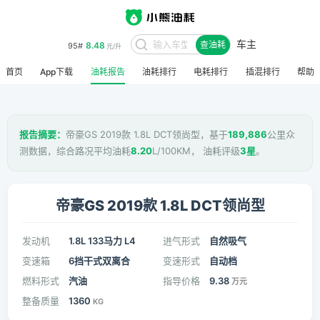
车主
8.48
95#
查油耗
元/升
首页
App下载
油耗报告
油耗排行
电耗排行
插混排行
帮助
报告摘要：
帝豪GS 2019款 1.8L DCT领尚型，基于
189,886
公里众
测数据，综合路况平均油耗
8.20
L/100KM， 油耗评级
3星
。
帝豪GS 2019款 1.8L DCT领尚型
发动机
1.8L 133马力 L4
进气形式
自然吸气
变速箱
6挡干式双离合
变速形式
自动档
燃料形式
汽油
指导价格
9.38
万元
整备质量
1360
KG