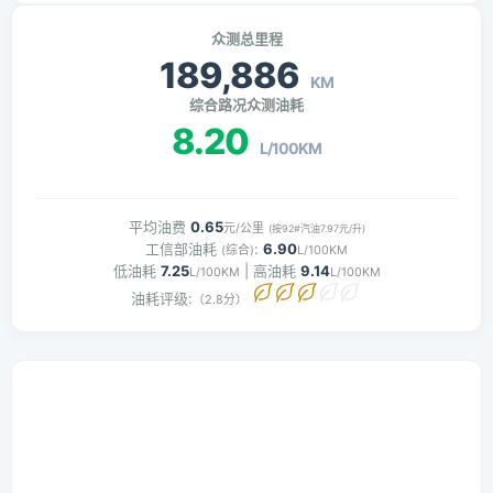
众测总里程
189,886
KM
综合路况众测油耗
8.20
L/100KM
平均油费
0.65
元/公里
(按92#汽油7.97元/升)
工信部油耗
:
6.90
(综合)
L/100KM
低油耗
7.25
| 高油耗
9.14
L/100KM
L/100KM
油耗评级:
（2.8分）