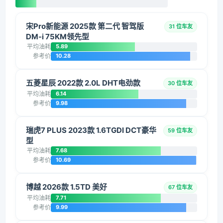
宋Pro新能源 2025款 第二代 智驾版
31 位车友
DM-i 75KM领先型
平均油耗
5.89
参考价
10.28
五菱星辰 2022款 2.0L DHT电劲款
30 位车友
平均油耗
6.14
参考价
9.98
瑞虎7 PLUS 2023款 1.6TGDI DCT豪华
59 位车友
型
平均油耗
7.68
参考价
10.69
博越 2026款 1.5TD 美好
67 位车友
平均油耗
7.71
参考价
9.99