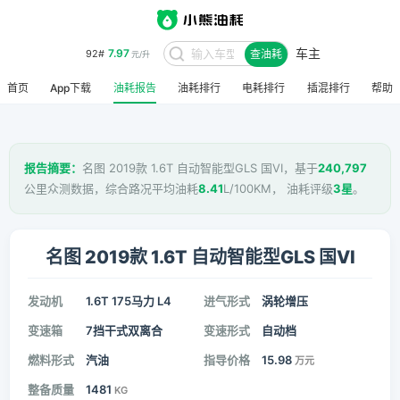
7.97
92#
元/升
车主
查油耗
8.48
95#
元/升
首页
App下载
油耗报告
油耗排行
电耗排行
插混排行
帮助
报告摘要：
名图 2019款 1.6T 自动智能型GLS 国VI，基于
240,797
公里众测数据，综合路况平均油耗
8.41
L/100KM， 油耗评级
3星
。
名图 2019款 1.6T 自动智能型GLS 国VI
发动机
1.6T 175马力 L4
进气形式
涡轮增压
变速箱
7挡干式双离合
变速形式
自动档
燃料形式
汽油
指导价格
15.98
万元
整备质量
1481
KG