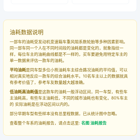
油耗数据说明
一部车的油耗受发动机变速箱车重风阻系数轮胎等多种因素影响。
同一部车同一个人在不同时间段的油耗都是变化的，就象指纹一
样，每位车主的油耗曲线都是不一样的，买车要避免用特定车主的
单一数据来评估一款车的油耗。
平均油耗
是同车型多位小熊油耗车主综合路况油耗的平均值，可以
相对真实地反应一款车的综合油耗水平。10名车主以上的数据就具
有参考价值了，参考车友数量越大越准确。
低油耗高油耗值
是这款车的油耗一般浮动区间，同一车型，有些车
主油耗高，有些车主油耗低，不同的城市油耗也有变化，80%车主
的 实际油耗是在浮动区间以内的。
部分早期车型有些样本没有总里程数据，已从统计图中忽略。
查看整个车系的油耗报告，请点击这里:
名图 油耗报告