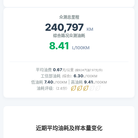
众测总里程
240,797
KM
综合路况众测油耗
8.41
L/100KM
平均油费
0.67
元/公里
(按92#汽油7.97元/升)
工信部油耗
:
6.30
(综合)
L/100KM
低油耗
7.40
| 高油耗
9.41
L/100KM
L/100KM
油耗评级:
（2.6分）