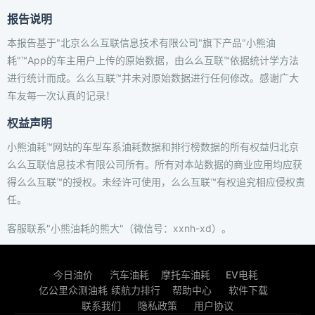
报告说明
本报告基于"北京么么互联信息技术有限公司"旗下产品"小熊油
耗"™App的车主用户上传的原始数据，由么么互联™依据统计学方法
进行统计而成。么么互联™并未对原始数据进行任何修改。感谢广大
车友每一次认真的记录！
权益声明
小熊油耗™网站的车型车系油耗数据和排行榜数据的所有权益归北京
么么互联信息技术有限公司所有。所有对本站数据的商业应用均应获
得么么互联™的授权。未经许可使用，么么互联™有权追究相应侵权责
任。
客服联系"小熊油耗的熊大"（微信号：xxnh-xd）。
今日油价
汽车油耗
摩托车油耗
EV电耗
亿公里众测油耗
续航力排行
帮助中心
软件下载
联系我们
隐私政策
用户协议