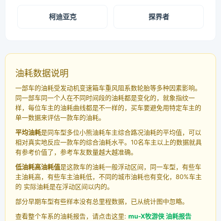
柯迪亚克
探界者
油耗数据说明
一部车的油耗受发动机变速箱车重风阻系数轮胎等多种因素影响。
同一部车同一个人在不同时间段的油耗都是变化的，就象指纹一
样，每位车主的油耗曲线都是不一样的，买车要避免用特定车主的
单一数据来评估一款车的油耗。
平均油耗
是同车型多位小熊油耗车主综合路况油耗的平均值，可以
相对真实地反应一款车的综合油耗水平。10名车主以上的数据就具
有参考价值了，参考车友数量越大越准确。
低油耗高油耗值
是这款车的油耗一般浮动区间，同一车型，有些车
主油耗高，有些车主油耗低，不同的城市油耗也有变化，80%车主
的 实际油耗是在浮动区间以内的。
部分早期车型有些样本没有总里程数据，已从统计图中忽略。
查看整个车系的油耗报告，请点击这里:
mu-X牧游侠 油耗报告