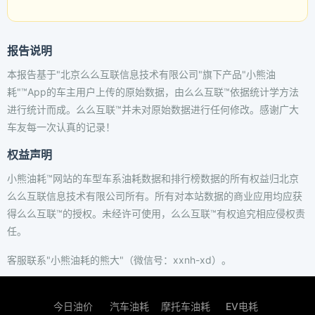
报告说明
本报告基于"北京么么互联信息技术有限公司"旗下产品"小熊油
耗"™App的车主用户上传的原始数据，由么么互联™依据统计学方法
进行统计而成。么么互联™并未对原始数据进行任何修改。感谢广大
车友每一次认真的记录！
权益声明
小熊油耗™网站的车型车系油耗数据和排行榜数据的所有权益归北京
么么互联信息技术有限公司所有。所有对本站数据的商业应用均应获
得么么互联™的授权。未经许可使用，么么互联™有权追究相应侵权责
任。
客服联系"小熊油耗的熊大"（微信号：xxnh-xd）。
今日油价
汽车油耗
摩托车油耗
EV电耗