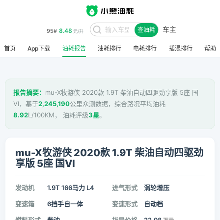
车主
8.48
95#
查油耗
元/升
首页
App下载
油耗报告
油耗排行
电耗排行
插混排行
帮助
报告摘要：
mu-X牧游侠 2020款 1.9T 柴油自动四驱劲享版 5座 国
VI，基于
2,245,190
公里众测数据，综合路况平均油耗
8.92
L/100KM， 油耗评级
3星
。
mu-X牧游侠 2020款 1.9T 柴油自动四驱劲
享版 5座 国VI
发动机
1.9T 166马力 L4
进气形式
涡轮增压
变速箱
6挡手自一体
变速形式
自动档