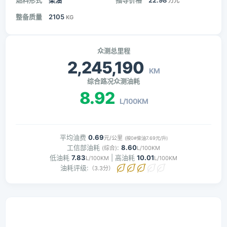
燃料形式
柴油
指导价格
22.98
万元
整备质量
2105
KG
众测总里程
2,245,190
KM
综合路况众测油耗
8.92
L/100KM
平均油费
0.69
元/公里
(按0#柴油7.69元/升)
工信部油耗
:
8.60
(综合)
L/100KM
低油耗
7.83
| 高油耗
10.01
L/100KM
L/100KM
油耗评级:
（3.3分）