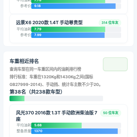
平均油耗
7.78
参考价
9.18
远景X6 2020款 1.4T 手动尊贵型
314 位车友
平均油耗
7.79
参考价
7.99
车重相近排名
查询车型在同一车重区间内的油耗排行榜
排行标准：车重在1320Kg和1430Kg之间(国标
GB27999-2014)、手动挡、统计车主数不少于20。
第38名（共238款车型）
风光370 2016款 1.3T 手动欧洲柴油版 7
50 位车友
座
平均油耗
5.68
整备质量
1370