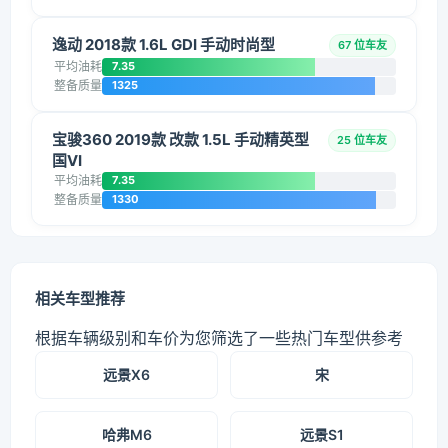
逸动 2018款 1.6L GDI 手动时尚型
67 位车友
平均油耗
7.35
整备质量
1325
宝骏360 2019款 改款 1.5L 手动精英型
25 位车友
国VI
平均油耗
7.35
整备质量
1330
相关车型推荐
根据车辆级别和车价为您筛选了一些热门车型供参考
远景X6
宋
哈弗M6
远景S1