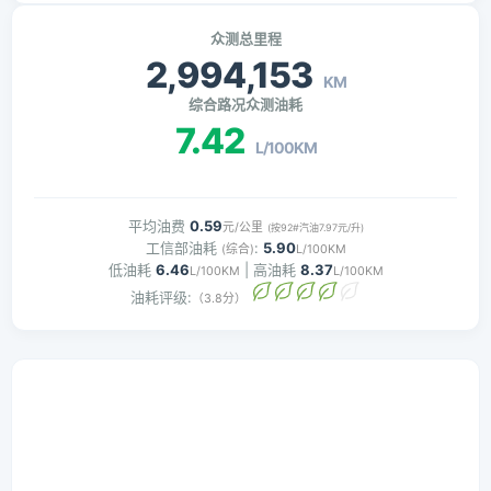
众测总里程
2,994,153
KM
综合路况众测油耗
7.42
L/100KM
平均油费
0.59
元/公里
(按92#汽油7.97元/升)
工信部油耗
:
5.90
(综合)
L/100KM
低油耗
6.46
| 高油耗
8.37
L/100KM
L/100KM
油耗评级:
（3.8分）