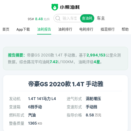
车主
8.48
95#
查油耗
元/升
首页
App下载
油耗报告
油耗排行
电耗排行
插混排行
帮助
报告摘要：
帝豪GS 2020款 1.4T 手动雅，基于
2,994,153
公里众测
数据，综合路况平均油耗
7.42
L/100KM， 油耗评级
4星
。
帝豪GS 2020款 1.4T 手动雅
发动机
1.4T 141马力 L4
进气形式
涡轮增压
变速箱
6挡手动
变速形式
手动挡
燃料形式
汽油
指导价格
8.58
万元
整备质量
1365
KG