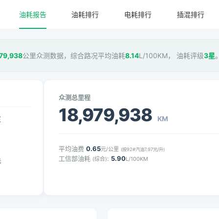
油耗报告
油耗排行
电耗排行
插混排行
79,938
公里众测数据，综合路况平均油耗
8.14
L/100KM， 油耗评级
3星
众测总里程
18,979,938
KM
压
平均油费
0.65
元/公里
(按92#汽油7.97元/升)
工信部油耗
:
5.90
(综合)
L/100KM
元