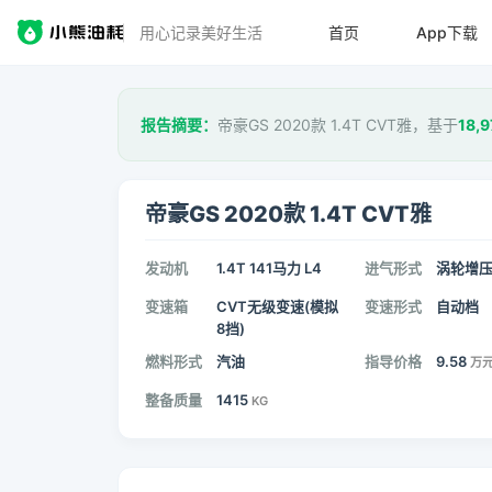
用心记录美好生活
首页
App下载
报告摘要：
帝豪GS 2020款 1.4T CVT雅，基于
18,9
帝豪GS 2020款 1.4T CVT雅
发动机
1.4T 141马力 L4
进气形式
涡轮增
变速箱
CVT无级变速(模拟
变速形式
自动档
8挡)
燃料形式
汽油
指导价格
9.58
万
整备质量
1415
KG