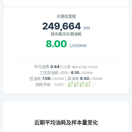
众测总里程
249,664
KM
综合路况众测油耗
8.00
L/100KM
平均油费
0.64
元/公里
(按92#汽油7.97元/升)
工信部油耗
:
6.10
(综合)
L/100KM
低油耗
7.09
| 高油耗
8.92
L/100KM
L/100KM
油耗评级:
（3.8分）