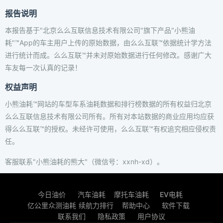
报告说明
本报告基于"北京么么互联信息技术有限公司"旗下产品"小熊油
耗"™App的车主用户上传的原始数据，由么么互联™依据统计学方法
进行统计而成。么么互联™并未对原始数据进行任何修改。感谢广大
车友每一次认真的记录！
权益声明
小熊油耗™网站的车型车系油耗数据和排行榜数据的所有权益归北京
么么互联信息技术有限公司所有。所有对本站数据的商业应用均应获
得么么互联™的授权。未经许可使用，么么互联™有权追究相应侵权责
任。
客服联系"小熊油耗的熊大"（微信号：xxnh-xd）。
今日油价
汽车油耗
摩托车油耗
EV电耗
亿公里众测油耗
续航力排行
帮助中心
软件下载
联系我们
隐私政策
用户协议