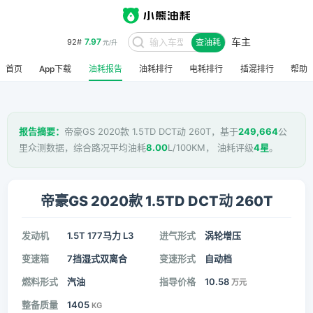
7.97
92#
元/升
车主
查油耗
8.48
95#
元/升
首页
App下载
油耗报告
油耗排行
电耗排行
插混排行
帮助
报告摘要：
帝豪GS 2020款 1.5TD DCT动 260T，基于
249,664
公
里众测数据，综合路况平均油耗
8.00
L/100KM， 油耗评级
4星
。
帝豪GS 2020款 1.5TD DCT动 260T
发动机
1.5T 177马力 L3
进气形式
涡轮增压
变速箱
7挡湿式双离合
变速形式
自动档
燃料形式
汽油
指导价格
10.58
万元
整备质量
1405
KG