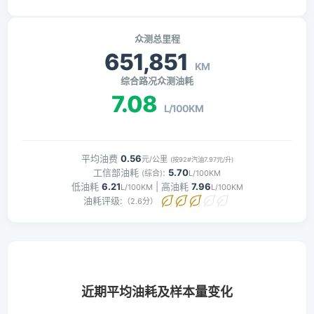
众测总里程
651,851
KM
综合路况众测油耗
7.08
L/100KM
平均油费
0.56
元/公里
(按92#汽油7.97元/升)
工信部油耗
:
5.70
(综合)
L/100KM
低油耗
6.21
| 高油耗
7.96
L/100KM
L/100KM
油耗评级:
（2.6分）