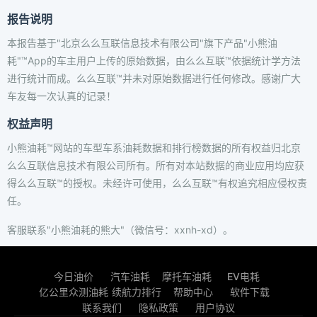
报告说明
本报告基于"北京么么互联信息技术有限公司"旗下产品"小熊油
耗"™App的车主用户上传的原始数据，由么么互联™依据统计学方法
进行统计而成。么么互联™并未对原始数据进行任何修改。感谢广大
车友每一次认真的记录！
权益声明
小熊油耗™网站的车型车系油耗数据和排行榜数据的所有权益归北京
么么互联信息技术有限公司所有。所有对本站数据的商业应用均应获
得么么互联™的授权。未经许可使用，么么互联™有权追究相应侵权责
任。
客服联系"小熊油耗的熊大"（微信号：xxnh-xd）。
今日油价
汽车油耗
摩托车油耗
EV电耗
亿公里众测油耗
续航力排行
帮助中心
软件下载
联系我们
隐私政策
用户协议