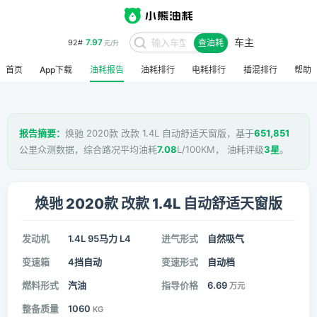
车主
7.97
92#
查油耗
元/升
首页
App下载
油耗报告
油耗排行
电耗排行
插混排行
帮助
报告摘要：
焕驰 2020款 改款 1.4L 自动舒适天窗版，基于
651,851
公里众测数据，综合路况平均油耗
7.08
L/100KM， 油耗评级
3星
。
焕驰 2020款 改款 1.4L 自动舒适天窗版
发动机
1.4L 95马力 L4
进气形式
自然吸气
变速箱
4挡自动
变速形式
自动档
燃料形式
汽油
指导价格
6.69
万元
整备质量
1060
KG