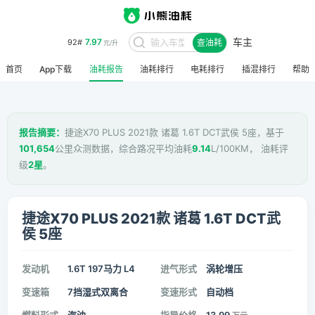
7.97
车主
92#
查油耗
元/升
8.48
95#
元/升
首页
App下载
油耗报告
油耗排行
电耗排行
插混排行
帮助
报告摘要：
捷途X70 PLUS 2021款 诸葛 1.6T DCT武侯 5座，基于
101,654
公里众测数据，综合路况平均油耗
9.14
L/100KM， 油耗评
级
2星
。
捷途X70 PLUS 2021款 诸葛 1.6T DCT武
侯 5座
发动机
1.6T 197马力 L4
进气形式
涡轮增压
变速箱
7挡湿式双离合
变速形式
自动档