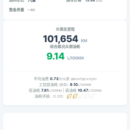
燃料形式
汽油
指导价格
13.99
万元
整备质量
-
KG
众测总里程
101,654
KM
综合路况众测油耗
9.14
L/100KM
平均油费
0.73
元/公里
(按92#汽油7.97元/升)
工信部油耗
:
8.10
(综合)
L/100KM
低油耗
7.81
| 高油耗
10.47
L/100KM
L/100KM
油耗评级:
（2.3分）