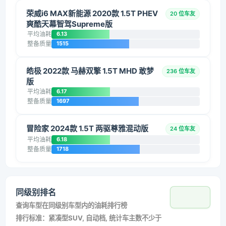
荣威i6 MAX新能源 2020款 1.5T PHEV
20 位车友
爽酷天幕智驾Supreme版
平均油耗
6.13
整备质量
1515
皓极 2022款 马赫双擎 1.5T MHD 敢梦
236 位车友
版
平均油耗
6.17
整备质量
1697
冒险家 2024款 1.5T 两驱尊雅混动版
24 位车友
平均油耗
6.18
整备质量
1718
同级别排名
查询车型在同级别车型内的油耗排行榜
排行标准：紧凑型SUV, 自动档, 统计车主数不少于