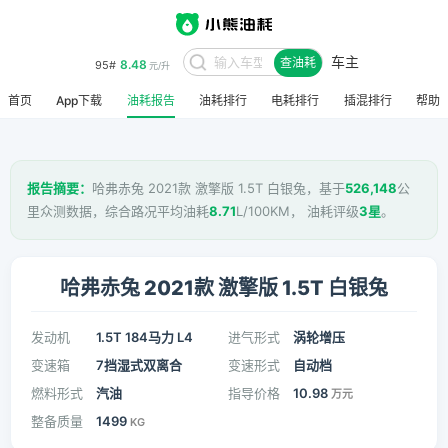
车主
8.48
95#
查油耗
元/升
首页
App下载
油耗报告
油耗排行
电耗排行
插混排行
帮助
报告摘要：
哈弗赤兔 2021款 激擎版 1.5T 白银兔，基于
526,148
公
里众测数据，综合路况平均油耗
8.71
L/100KM， 油耗评级
3星
。
哈弗赤兔 2021款 激擎版 1.5T 白银兔
发动机
1.5T 184马力 L4
进气形式
涡轮增压
变速箱
7挡湿式双离合
变速形式
自动档
燃料形式
汽油
指导价格
10.98
万元
整备质量
1499
KG