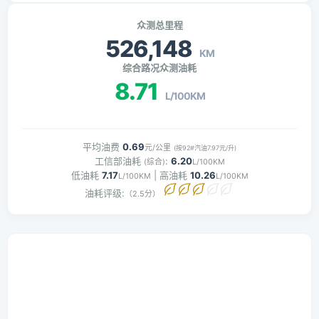
众测总里程
526,148
KM
综合路况众测油耗
8.71
L/100KM
平均油费
0.69
元/公里
(按92#汽油7.97元/升)
工信部油耗
:
6.20
(综合)
L/100KM
低油耗
7.17
| 高油耗
10.26
L/100KM
L/100KM
油耗评级:
（2.5分）